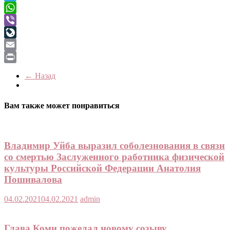
Telegram
WhatsApp
Viber
LiveJournal
Email
Print
← Назад
Вам также может понравиться
Владимир Уйба выразил соболезнования в связи
со смертью Заслуженного работника физической
культуры Российской Федерации Анатолия
Пошивалова
04.02.2021
04.02.2021
admin
Глава Коми пожелал новому созыву