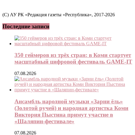
(C) АУ РК «Редакция газеты «Республика», 2017-2026
Последние записи
350 геймеров из трёх стран: в Коми стартует
масштабный цифровой фестиваль GAME-IT
07.08.2026
Ансамбль народной музыки «Зарни ёль»
(Золотой ручей) и народная артистка Коми
Виктория Пыстина примут участие в
«Шаляпин-фестивале»
07.08.2026