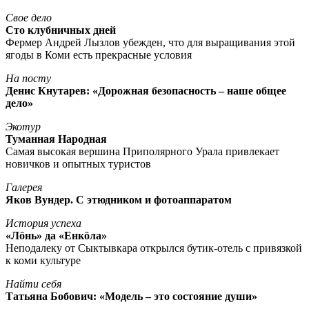
Свое дело
Сто клубничных дней
Фермер Андрей Лызлов убежден, что для выращивания этой
ягоды в Коми есть прекрасные условия
На посту
Денис Кнутарев: «Дорожная безопасность – наше общее
дело»
Экотур
Туманная Народная
Самая высокая вершина Приполярного Урала привлекает
новичков и опытных туристов
Галерея
Яков Вундер. С этюдником и фотоаппаратом
История успеха
«Лöнь» да «Енкöла»
Неподалеку от Сыктывкара открылся бутик-отель с привязкой
к коми культуре
Найти себя
Татьяна Бобович: «Модель – это состояние души»