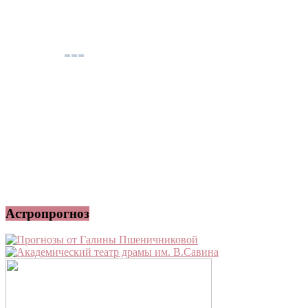
Астропрогноз