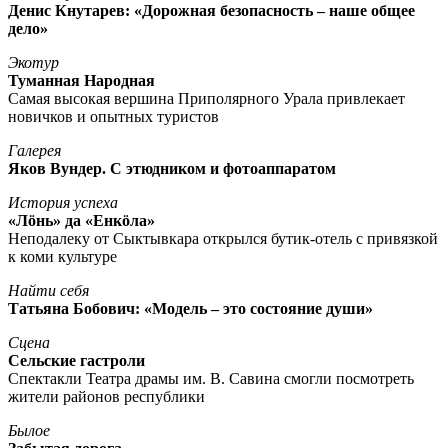
Денис Кнутарев: «Дорожная безопасность – наше общее
дело»
Экотур
Туманная Народная
Самая высокая вершина Приполярного Урала привлекает
новичков и опытных туристов
Галерея
Яков Вундер. С этюдником и фотоаппаратом
История успеха
«Лöнь» да «Енкöла»
Неподалеку от Сыктывкара открылся бутик-отель с привязкой
к коми культуре
Найти себя
Татьяна Бобович: «Модель – это состояние души»
Сцена
Сельские гастроли
Спектакли Театра драмы им. В. Савина смогли посмотреть
жители районов республики
Былое