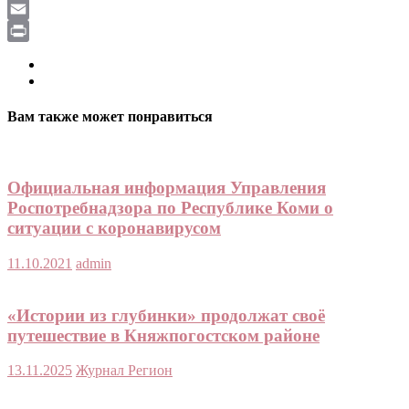
LiveJournal
Email
Print
Вам также может понравиться
Официальная информация Управления
Роспотребнадзора по Республике Коми о
ситуации с коронавирусом
11.10.2021
admin
«Истории из глубинки» продолжат своё
путешествие в Княжпогостском районе
13.11.2025
Журнал Регион