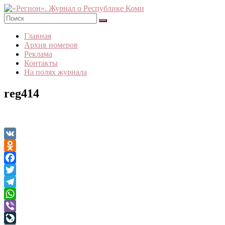
Skip
to
content
«Регион».
Главная
Журнал
Архив номеров
о
Реклама
Республике
Контакты
Коми
На полях журнала
reg414
VK
Odnoklassniki
Facebook
Twitter
Telegram
WhatsApp
Viber