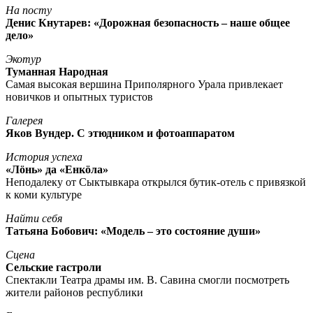
На посту
Денис Кнутарев: «Дорожная безопасность – наше общее
дело»
Экотур
Туманная Народная
Самая высокая вершина Приполярного Урала привлекает
новичков и опытных туристов
Галерея
Яков Вундер. С этюдником и фотоаппаратом
История успеха
«Лöнь» да «Енкöла»
Неподалеку от Сыктывкара открылся бутик-отель с привязкой
к коми культуре
Найти себя
Татьяна Бобович: «Модель – это состояние души»
Сцена
Сельские гастроли
Спектакли Театра драмы им. В. Савина смогли посмотреть
жители районов республики