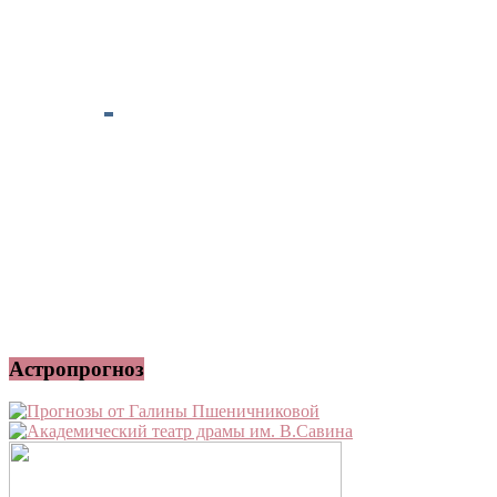
Астропрогноз