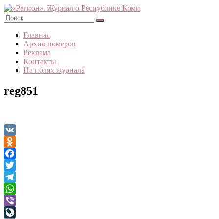
Skip
to
content
«Регион».
Главная
Журнал
Архив номеров
о
Реклама
Республике
Контакты
Коми
На полях журнала
reg851
VK
Odnoklassniki
Facebook
Twitter
Telegram
WhatsApp
Viber