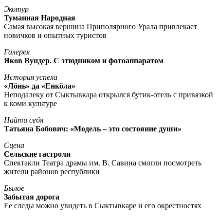
Экотур
Туманная Народная
Самая высокая вершина Приполярного Урала привлекает
новичков и опытных туристов
Галерея
Яков Вундер. С этюдником и фотоаппаратом
История успеха
«Лöнь» да «Енкöла»
Неподалеку от Сыктывкара открылся бутик-отель с привязкой
к коми культуре
Найти себя
Татьяна Бобович: «Модель – это состояние души»
Сцена
Сельские гастроли
Спектакли Театра драмы им. В. Савина смогли посмотреть
жители районов республики
Былое
Забытая дорога
Ее следы можно увидеть в Сыктывкаре и его окрестностях