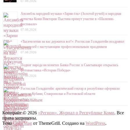
07.08.2026
Ансамбль народной музыки «Зарни ёль» (Золотой ручей) и народная
артистка Коми Виктория Пыстина примут участие в «Шаляпин-
фестивале»
07.08.2026
«Тысячелетия на вас держится всё!»: Ростислав Гольдштейн поздравил
строителей с наступающим профессиональным праздником
07.08.2026
Подвиг народа на монетах Банка России: в Сыктывкаре открылась
фотовыставка «Истории Победы»
07.08.2026
Ростислав Гольдштейн: арктический гектар в республике оформили
жители Кубани, Ставрополья и Ростовской области
07.08.2026
Копирайт © 2026
«Регион». Журнал о Республике Коми
. Все
права защищены.
Тема
ColorMag
от ThemeGrill. Создано на
WordPress
.