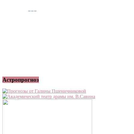
Астропрогноз