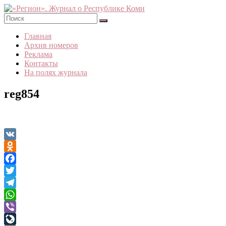
Skip
to
content
«Регион».
Главная
Журнал
Архив номеров
о
Реклама
Республике
Контакты
Коми
На полях журнала
reg854
VK
Odnoklassniki
Facebook
Twitter
Telegram
WhatsApp
Viber