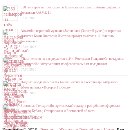
350 геймеров из трёх стран: в Коми стартует масштабный цифровой
фестиваль GAME-IT
07.08.2026
Ансамбль народной музыки «Зарни ёль» (Золотой ручей) и народная
артистка Коми Виктория Пыстина примут участие в «Шаляпин-
фестивале»
07.08.2026
«Тысячелетия на вас держится всё!»: Ростислав Гольдштейн поздравил
строителей с наступающим профессиональным праздником
07.08.2026
Подвиг народа на монетах Банка России: в Сыктывкаре открылась
фотовыставка «Истории Победы»
07.08.2026
Ростислав Гольдштейн: арктический гектар в республике оформили
жители Кубани, Ставрополья и Ростовской области
07.08.2026
Копирайт © 2026
«Регион». Журнал о Республике Коми
. Все