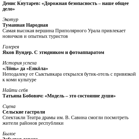
Денис Кнутарев: «Дорожная безопасность – наше общее
дело»
Экотур
Туманная Народная
Самая высокая вершина Приполярного Урала привлекает
новичков и опытных туристов
Галерея
Яков Вундер. С этюдником и фотоаппаратом
История успеха
«Лöнь» да «Енкöла»
Неподалеку от Сыктывкара открылся бутик-отель с привязкой
к коми культуре
Найти себя
Татьяна Бобович: «Модель – это состояние души»
Сцена
Сельские гастроли
Спектакли Театра драмы им. В. Савина смогли посмотреть
жители районов республики
Былое