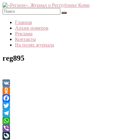
Skip
to
content
«Регион».
Главная
Журнал
Архив номеров
о
Реклама
Республике
Контакты
Коми
На полях журнала
reg895
VK
Odnoklassniki
Facebook
Twitter
Telegram
WhatsApp
Viber