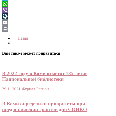
Telegram
WhatsApp
Viber
LiveJournal
Email
Print
← Назад
Вам также может понравиться
В 2022 году в Коми отметят 185-летие
Национальной библиотеки
29.11.2021
Журнал Регион
В Коми определили приоритеты при
предоставлении грантов для СОНКО