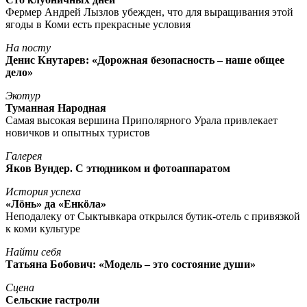
Фермер Андрей Лызлов убежден, что для выращивания этой
ягоды в Коми есть прекрасные условия
На посту
Денис Кнутарев: «Дорожная безопасность – наше общее
дело»
Экотур
Туманная Народная
Самая высокая вершина Приполярного Урала привлекает
новичков и опытных туристов
Галерея
Яков Вундер. С этюдником и фотоаппаратом
История успеха
«Лöнь» да «Енкöла»
Неподалеку от Сыктывкара открылся бутик-отель с привязкой
к коми культуре
Найти себя
Татьяна Бобович: «Модель – это состояние души»
Сцена
Сельские гастроли