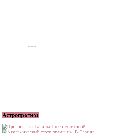
Астропрогноз