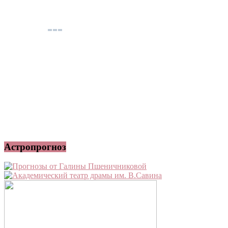
Астропрогноз