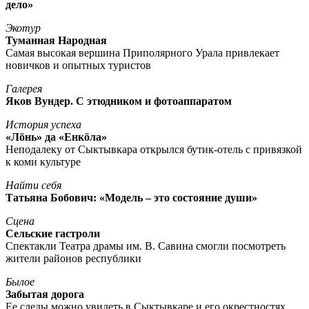
дело»
Экотур
Туманная Народная
Самая высокая вершина Приполярного Урала привлекает
новичков и опытных туристов
Галерея
Яков Вундер. С этюдником и фотоаппаратом
История успеха
«Лöнь» да «Енкöла»
Неподалеку от Сыктывкара открылся бутик-отель с привязкой
к коми культуре
Найти себя
Татьяна Бобович: «Модель – это состояние души»
Сцена
Сельские гастроли
Спектакли Театра драмы им. В. Савина смогли посмотреть
жители районов республики
Былое
Забытая дорога
Ее следы можно увидеть в Сыктывкаре и его окрестностях