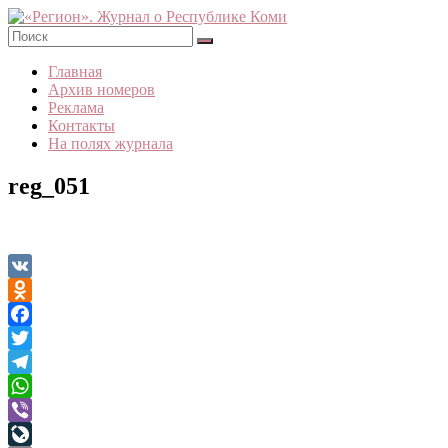
Skip
to
content
«Регион».
Главная
Журнал
Архив номеров
о
Реклама
Республике
Контакты
Коми
На полях журнала
reg_051
VK
Odnoklassniki
Facebook
Twitter
Telegram
WhatsApp
Viber