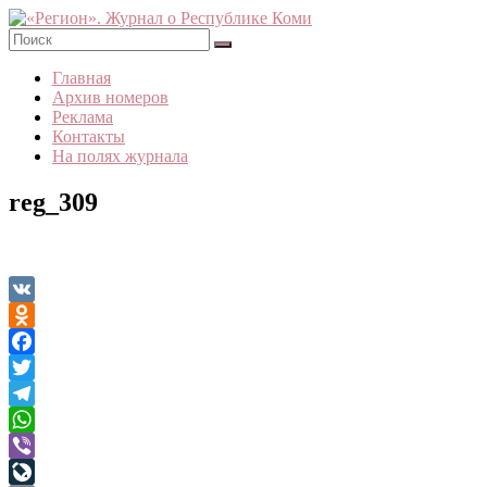
Skip
to
content
«Регион».
Главная
Журнал
Архив номеров
о
Реклама
Республике
Контакты
Коми
На полях журнала
reg_309
VK
Odnoklassniki
Facebook
Twitter
Telegram
WhatsApp
Viber