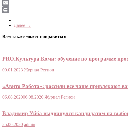
LiveJournal
Email
Print
Далее →
Вам также может понравиться
PRO.Культура.Коми: обучение по программе про
09.01.2023
Журнал Регион
«Авито Работа»: россиян все чаще привлекают ва
06.08.2020
06.08.2020
Журнал Регион
Владимир Уйба выдвинулся кандидатом на выбо
25.06.2020
admin