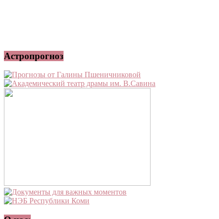
Астропрогноз