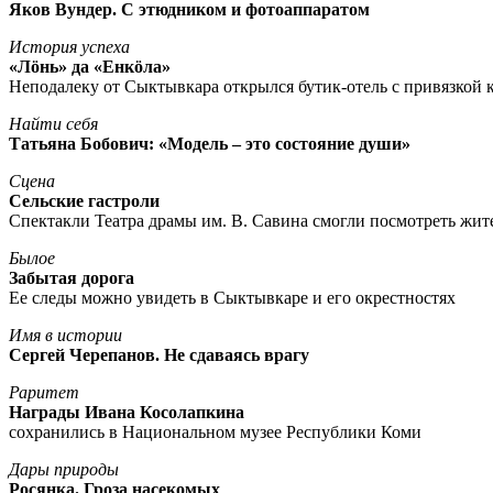
Яков Вундер. С этюдником и фотоаппаратом
История успеха
«Лöнь» да «Енкöла»
Неподалеку от Сыктывкара открылся бутик-отель с привязкой к
Найти себя
Татьяна Бобович: «Модель – это состояние души»
Сцена
Сельские гастроли
Спектакли Театра драмы им. В. Савина смогли посмотреть жи
Былое
Забытая дорога
Ее следы можно увидеть в Сыктывкаре и его окрестностях
Имя в истории
Сергей Черепанов. Не сдаваясь врагу
Раритет
Награды Ивана Косолапкина
сохранились в Национальном музее Республики Коми
Дары природы
Росянка. Гроза насекомых