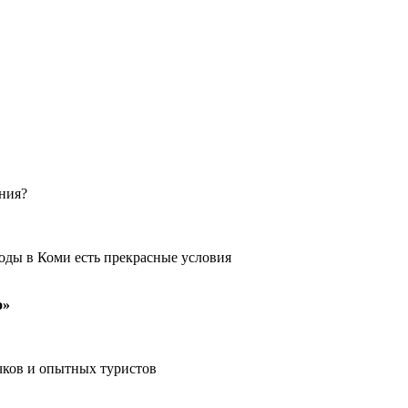
ения?
оды в Коми есть прекрасные условия
о»
чков и опытных туристов