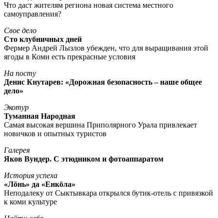
Что даст жителям региона новая система местного
самоуправления?
Свое дело
Сто клубничных дней
Фермер Андрей Лызлов убежден, что для выращивания этой
ягоды в Коми есть прекрасные условия
На посту
Денис Кнутарев: «Дорожная безопасность – наше общее
дело»
Экотур
Туманная Народная
Самая высокая вершина Приполярного Урала привлекает
новичков и опытных туристов
Галерея
Яков Вундер. С этюдником и фотоаппаратом
История успеха
«Лöнь» да «Енкöла»
Неподалеку от Сыктывкара открылся бутик-отель с привязкой
к коми культуре