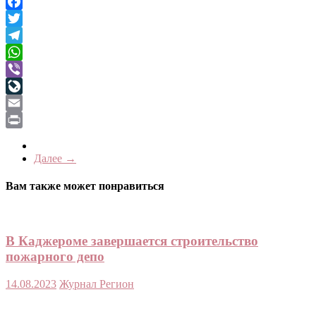
Odnoklassniki
Facebook
Twitter
Telegram
WhatsApp
Viber
LiveJournal
Email
Print
Далее →
Вам также может понравиться
В Каджероме завершается строительство
пожарного депо
14.08.2023
Журнал Регион