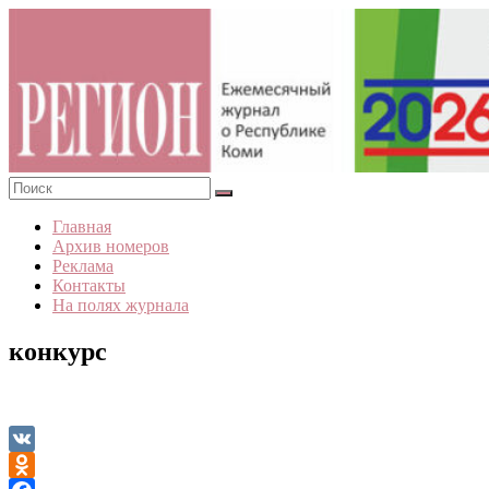
Skip
to
content
«Регион».
Главная
Журнал
Архив номеров
о
Реклама
Республике
Контакты
Коми
На полях журнала
конкурс
VK