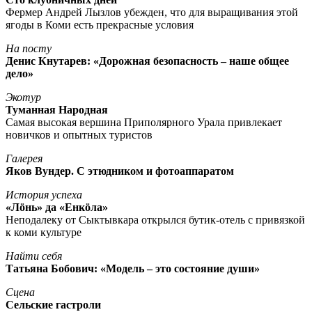
Фермер Андрей Лызлов убежден, что для выращивания этой
ягоды в Коми есть прекрасные условия
На посту
Денис Кнутарев: «Дорожная безопасность – наше общее
дело»
Экотур
Туманная Народная
Самая высокая вершина Приполярного Урала привлекает
новичков и опытных туристов
Галерея
Яков Вундер. С этюдником и фотоаппаратом
История успеха
«Лöнь» да «Енкöла»
Неподалеку от Сыктывкара открылся бутик-отель с привязкой
к коми культуре
Найти себя
Татьяна Бобович: «Модель – это состояние души»
Сцена
Сельские гастроли