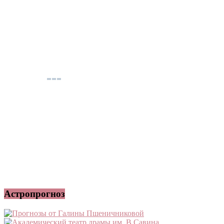
Астропрогноз