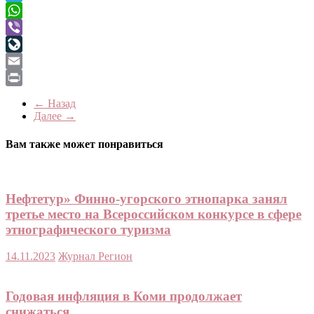
Telegram
WhatsApp
Viber
LiveJournal
Email
Print
← Назад
Далее →
Вам также может понравиться
Нефтетур» Финно-угорского этнопарка занял
третье место на Всероссийском конкурсе в сфере
этнографического туризма
14.11.2023
Журнал Регион
Годовая инфляция в Коми продолжает
снижаться