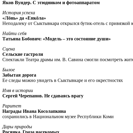
Яков Вундер. С этюдником и фотоаппаратом
История успеха
«Лöнь» да «Енкöла»
Неподалеку от Сыктывкара открылся бутик-отель с привязкой к
Найти себя
Татьяна Бобович: «Модель – это состояние души»
Сцена
Сельские гастроли
Спектакли Театра драмы им. В. Савина смогли посмотреть жи
Былое
Забытая дорога
Ее следы можно увидеть в Сыктывкаре и его окрестностях
Имя в истории
Сергей Черепанов. Не сдаваясь врагу
Раритет
Награды Ивана Косолапкина
сохранились в Национальном музее Республики Коми
Дары природы
Росянка. Гроза насекомых