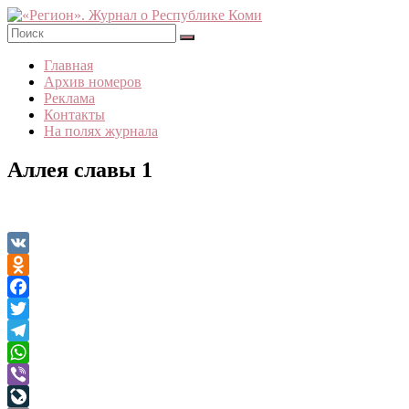
Skip
to
content
«Регион».
Главная
Журнал
Архив номеров
о
Реклама
Республике
Контакты
Коми
На полях журнала
Аллея славы 1
VK
Odnoklassniki
Facebook
Twitter
Telegram
WhatsApp
Viber