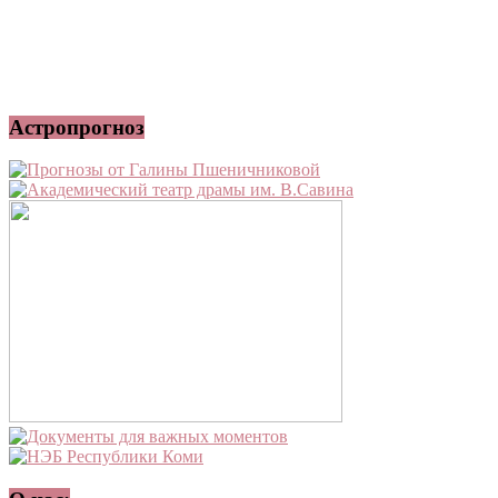
Астропрогноз