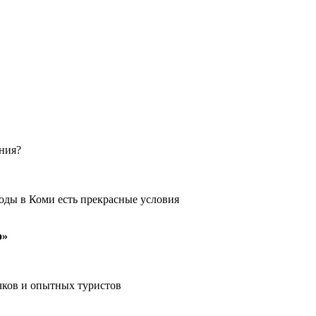
ения?
оды в Коми есть прекрасные условия
о»
чков и опытных туристов