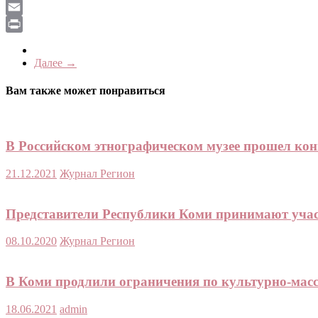
LiveJournal
Email
Print
Далее →
Вам также может понравиться
В Российском этнографическом музее прошел кон
21.12.2021
Журнал Регион
Представители Республики Коми принимают участ
08.10.2020
Журнал Регион
В Коми продлили ограничения по культурно-мас
18.06.2021
admin