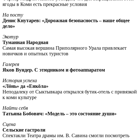
ягоды в Коми есть прекрасные условия
На посту
Денис Кнутарев: «Дорожная безопасность – наше общее
дело»
Экотур
Туманная Народная
Самая высокая вершина Приполярного Урала привлекает
новичков и опытных туристов
Галерея
Яков Вундер. С этюдником и фотоаппаратом
История успеха
«Лöнь» да «Енкöла»
Неподалеку от Сыктывкара открылся бутик-отель с привязкой
к коми культуре
Найти себя
Татьяна Бобович: «Модель – это состояние души»
Сцена
Сельские гастроли
Спектакли Театра драмы им. В. Савина смогли посмотреть