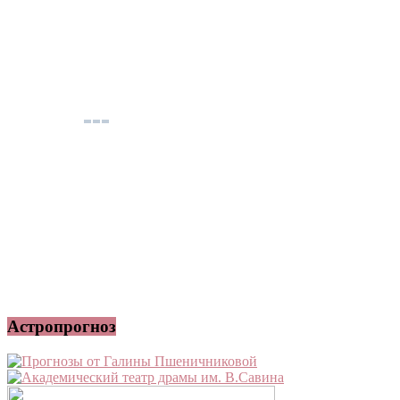
Астропрогноз