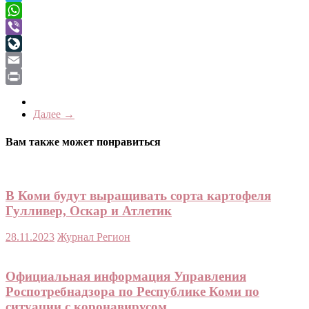
Telegram
WhatsApp
Viber
LiveJournal
Email
Print
Далее →
Вам также может понравиться
В Коми будут выращивать сорта картофеля
Гулливер, Оскар и Атлетик
28.11.2023
Журнал Регион
Официальная информация Управления
Роспотребнадзора по Республике Коми по
ситуации с коронавирусом