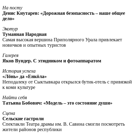
На посту
Денис Кнутарев: «Дорожная безопасность – наше общее
дело»
Экотур
Туманная Народная
Самая высокая вершина Приполярного Урала привлекает
новичков и опытных туристов
Галерея
Яков Вундер. С этюдником и фотоаппаратом
История успеха
«Лöнь» да «Енкöла»
Неподалеку от Сыктывкара открылся бутик-отель с привязкой
к коми культуре
Найти себя
Татьяна Бобович: «Модель – это состояние души»
Сцена
Сельские гастроли
Спектакли Театра драмы им. В. Савина смогли посмотреть
жители районов республики