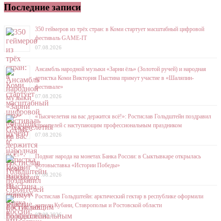
Последние записи
350 геймеров из трёх стран: в Коми стартует масштабный цифровой
фестиваль GAME-IT
07.08.2026
Ансамбль народной музыки «Зарни ёль» (Золотой ручей) и народная
артистка Коми Виктория Пыстина примут участие в «Шаляпин-
фестивале»
07.08.2026
«Тысячелетия на вас держится всё!»: Ростислав Гольдштейн поздравил
строителей с наступающим профессиональным праздником
07.08.2026
Подвиг народа на монетах Банка России: в Сыктывкаре открылась
фотовыставка «Истории Победы»
07.08.2026
Ростислав Гольдштейн: арктический гектар в республике оформили
жители Кубани, Ставрополья и Ростовской области
07.08.2026