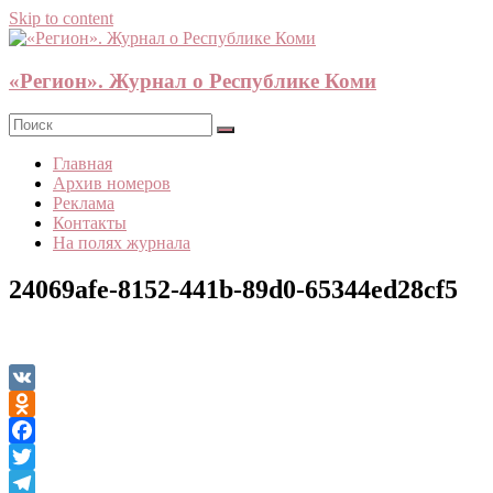
Skip to content
«Регион». Журнал о Республике Коми
Главная
Архив номеров
Реклама
Контакты
На полях журнала
24069afe-8152-441b-89d0-65344ed28cf5
VK
Odnoklassniki
Facebook
Twitter