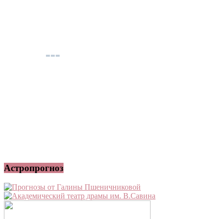
Астропрогноз