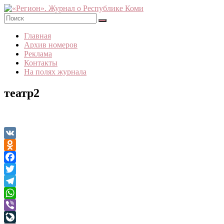
Skip
to
content
«Регион».
Главная
Журнал
Архив номеров
о
Реклама
Республике
Контакты
Коми
На полях журнала
театр2
VK
Odnoklassniki
Facebook
Twitter
Telegram
WhatsApp
Viber