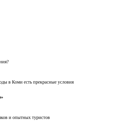
ения?
оды в Коми есть прекрасные условия
о»
чков и опытных туристов