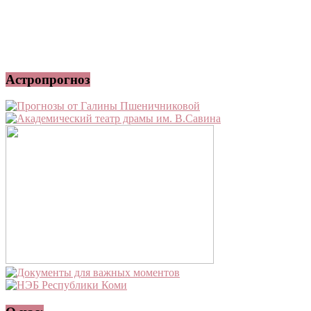
Астропрогноз