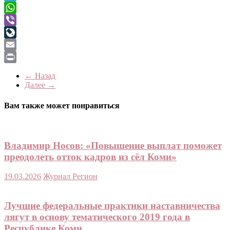
Telegram
WhatsApp
Viber
LiveJournal
Email
Print
← Назад
Далее →
Вам также может понравиться
Владимир Носов: «Повышение выплат поможет
преодолеть отток кадров из сёл Коми»
19.03.2026
Журнал Регион
Лучшие федеральные практики наставничества
лягут в основу тематического 2019 года в
Республике Коми