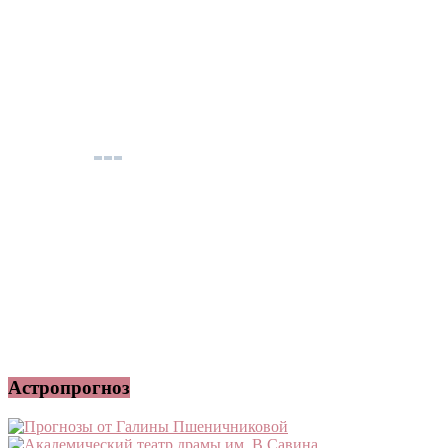
Астропрогноз