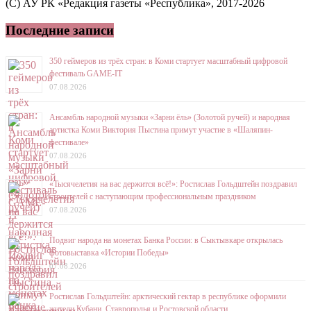
(C) АУ РК «Редакция газеты «Республика», 2017-2026
Последние записи
350 геймеров из трёх стран: в Коми стартует масштабный цифровой
фестиваль GAME-IT
07.08.2026
Ансамбль народной музыки «Зарни ёль» (Золотой ручей) и народная
артистка Коми Виктория Пыстина примут участие в «Шаляпин-
фестивале»
07.08.2026
«Тысячелетия на вас держится всё!»: Ростислав Гольдштейн поздравил
строителей с наступающим профессиональным праздником
07.08.2026
Подвиг народа на монетах Банка России: в Сыктывкаре открылась
фотовыставка «Истории Победы»
07.08.2026
Ростислав Гольдштейн: арктический гектар в республике оформили
жители Кубани, Ставрополья и Ростовской области