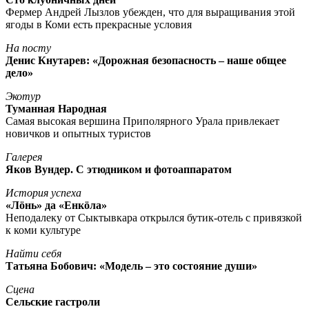
Фермер Андрей Лызлов убежден, что для выращивания этой
ягоды в Коми есть прекрасные условия
На посту
Денис Кнутарев: «Дорожная безопасность – наше общее
дело»
Экотур
Туманная Народная
Самая высокая вершина Приполярного Урала привлекает
новичков и опытных туристов
Галерея
Яков Вундер. С этюдником и фотоаппаратом
История успеха
«Лöнь» да «Енкöла»
Неподалеку от Сыктывкара открылся бутик-отель с привязкой
к коми культуре
Найти себя
Татьяна Бобович: «Модель – это состояние души»
Сцена
Сельские гастроли