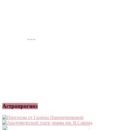
Астропрогноз