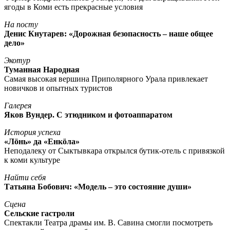
ягоды в Коми есть прекрасные условия
На посту
Денис Кнутарев: «Дорожная безопасность – наше общее
дело»
Экотур
Туманная Народная
Самая высокая вершина Приполярного Урала привлекает
новичков и опытных туристов
Галерея
Яков Вундер. С этюдником и фотоаппаратом
История успеха
«Лöнь» да «Енкöла»
Неподалеку от Сыктывкара открылся бутик-отель с привязкой
к коми культуре
Найти себя
Татьяна Бобович: «Модель – это состояние души»
Сцена
Сельские гастроли
Спектакли Театра драмы им. В. Савина смогли посмотреть