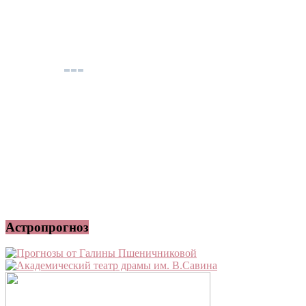
Астропрогноз