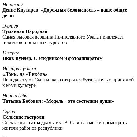
На посту
Денис Кнутарев: «Дорожная безопасность – наше общее
дело»
Экотур
Туманная Народная
Самая высокая вершина Приполярного Урала привлекает
новичков и опытных туристов
Галерея
Яков Вундер. С этюдником и фотоаппаратом
История успеха
«Лöнь» да «Енкöла»
Неподалеку от Сыктывкара открылся бутик-отель с привязкой
к коми культуре
Найти себя
Татьяна Бобович: «Модель – это состояние души»
Сцена
Сельские гастроли
Спектакли Театра драмы им. В. Савина смогли посмотреть
жители районов республики