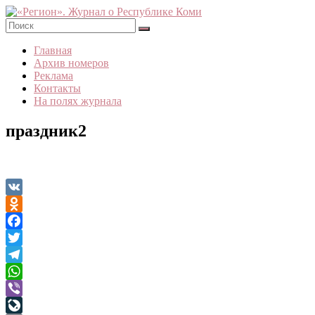
Skip
to
content
«Регион».
Главная
Журнал
Архив номеров
о
Реклама
Республике
Контакты
Коми
На полях журнала
праздник2
VK
Odnoklassniki
Facebook
Twitter
Telegram
WhatsApp
Viber