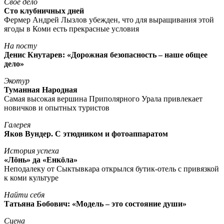
Свое дело
Сто клубничных дней
Фермер Андрей Лызлов убежден, что для выращивания этой
ягоды в Коми есть прекрасные условия
На посту
Денис Кнутарев: «Дорожная безопасность – наше общее
дело»
Экотур
Туманная Народная
Самая высокая вершина Приполярного Урала привлекает
новичков и опытных туристов
Галерея
Яков Вундер. С этюдником и фотоаппаратом
История успеха
«Лöнь» да «Енкöла»
Неподалеку от Сыктывкара открылся бутик-отель с привязкой
к коми культуре
Найти себя
Татьяна Бобович: «Модель – это состояние души»
Сцена