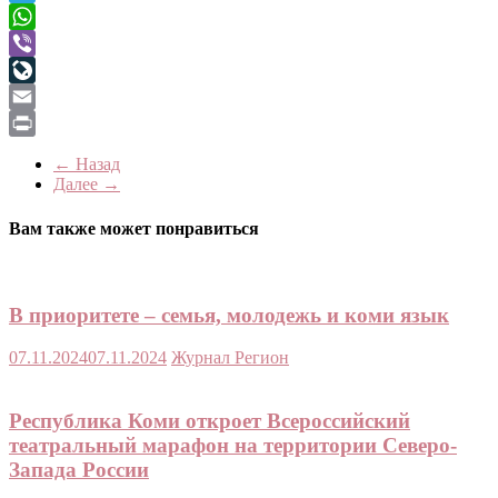
Telegram
WhatsApp
Viber
LiveJournal
Email
Print
← Назад
Далее →
Вам также может понравиться
В приоритете – семья, молодежь и коми язык
07.11.2024
07.11.2024
Журнал Регион
Республика Коми откроет Всероссийский
театральный марафон на территории Северо-
Запада России