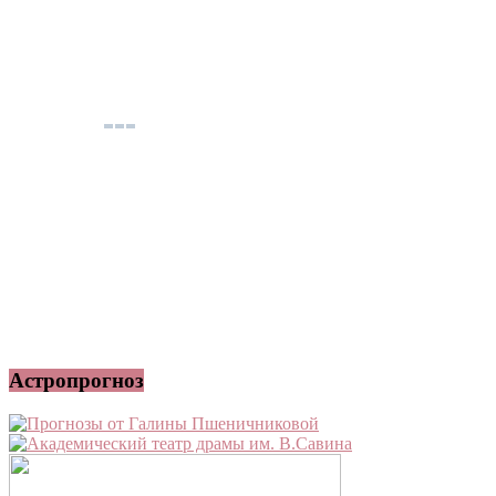
Астропрогноз