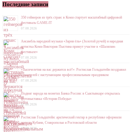
Последние записи
350 геймеров из трёх стран: в Коми стартует масштабный цифровой
фестиваль GAME-IT
07.08.2026
Ансамбль народной музыки «Зарни ёль» (Золотой ручей) и народная
артистка Коми Виктория Пыстина примут участие в «Шаляпин-
фестивале»
07.08.2026
«Тысячелетия на вас держится всё!»: Ростислав Гольдштейн поздравил
строителей с наступающим профессиональным праздником
07.08.2026
Подвиг народа на монетах Банка России: в Сыктывкаре открылась
фотовыставка «Истории Победы»
07.08.2026
Ростислав Гольдштейн: арктический гектар в республике оформили
жители Кубани, Ставрополья и Ростовской области
07.08.2026