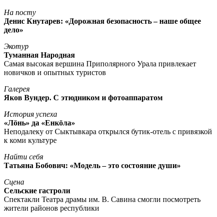
На посту
Денис Кнутарев: «Дорожная безопасность – наше общее
дело»
Экотур
Туманная Народная
Самая высокая вершина Приполярного Урала привлекает
новичков и опытных туристов
Галерея
Яков Вундер. С этюдником и фотоаппаратом
История успеха
«Лöнь» да «Енкöла»
Неподалеку от Сыктывкара открылся бутик-отель с привязкой
к коми культуре
Найти себя
Татьяна Бобович: «Модель – это состояние души»
Сцена
Сельские гастроли
Спектакли Театра драмы им. В. Савина смогли посмотреть
жители районов республики