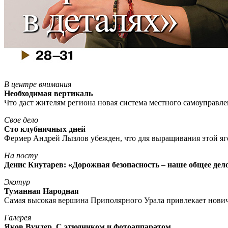
В центре внимания
Необходимая вертикаль
Что даст жителям региона новая система местного самоуправл
Свое дело
Сто клубничных дней
Фермер Андрей Лызлов убежден, что для выращивания этой яг
На посту
Денис Кнутарев: «Дорожная безопасность – наше общее дел
Экотур
Туманная Народная
Самая высокая вершина Приполярного Урала привлекает нови
Галерея
Яков Вундер. С этюдником и фотоаппаратом