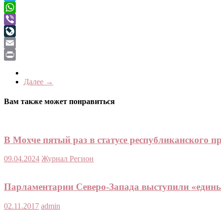
Telegram
WhatsApp
Viber
LiveJournal
Email
Print
Далее →
Вам также может понравиться
В Мохче пятый раз в статусе республиканского п
09.04.2024
Журнал Регион
Парламентарии Северо-Запада выступили «един
02.11.2017
admin