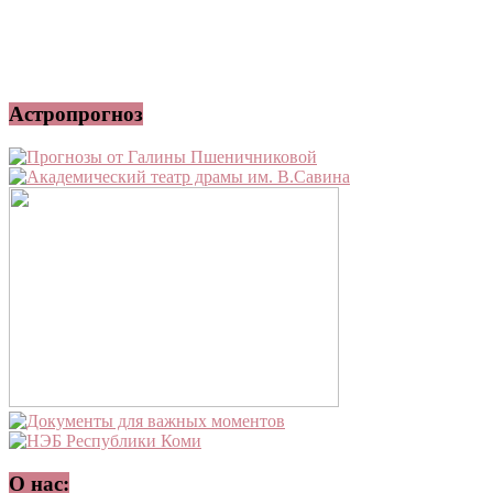
Астропрогноз
О нас: