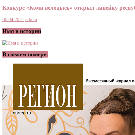
Конкурс «Коми велӧдысь» открыл линейку респу
06.04.2021
admin
Имя в истории
В свежем номере: