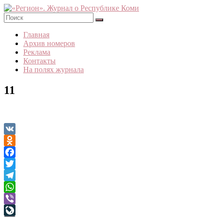
Skip
to
content
«Регион».
Главная
Журнал
Архив номеров
о
Реклама
Республике
Контакты
Коми
На полях журнала
11
VK
Odnoklassniki
Facebook
Twitter
Telegram
WhatsApp
Viber