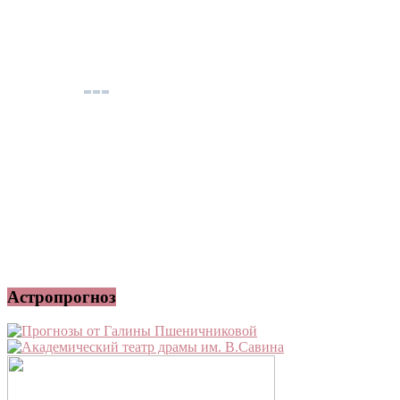
Астропрогноз