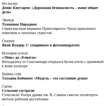
На посту
Денис Кнутарев: «Дорожная безопасность – наше общее
дело»
Экотур
Туманная Народная
Самая высокая вершина Приполярного Урала привлекает
новичков и опытных туристов
Галерея
Яков Вундер. С этюдником и фотоаппаратом
История успеха
«Лöнь» да «Енкöла»
Неподалеку от Сыктывкара открылся бутик-отель с привязкой
к коми культуре
Найти себя
Татьяна Бобович: «Модель – это состояние души»
Сцена
Сельские гастроли
Спектакли Театра драмы им. В. Савина смогли посмотреть
жители районов республики