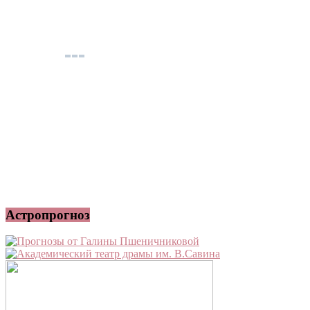
Астропрогноз