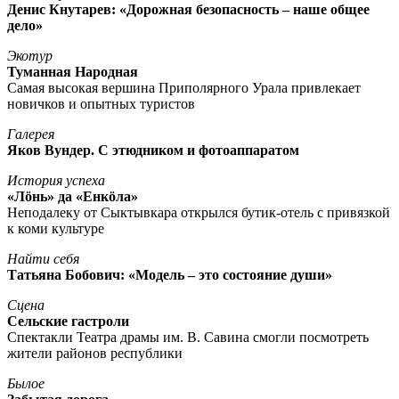
Денис Кнутарев: «Дорожная безопасность – наше общее
дело»
Экотур
Туманная Народная
Самая высокая вершина Приполярного Урала привлекает
новичков и опытных туристов
Галерея
Яков Вундер. С этюдником и фотоаппаратом
История успеха
«Лöнь» да «Енкöла»
Неподалеку от Сыктывкара открылся бутик-отель с привязкой
к коми культуре
Найти себя
Татьяна Бобович: «Модель – это состояние души»
Сцена
Сельские гастроли
Спектакли Театра драмы им. В. Савина смогли посмотреть
жители районов республики
Былое