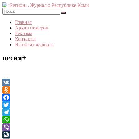
Skip
to
content
«Регион».
Главная
Журнал
Архив номеров
о
Реклама
Республике
Контакты
Коми
На полях журнала
песня+
VK
Odnoklassniki
Facebook
Twitter
Telegram
WhatsApp
Viber