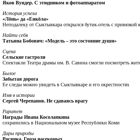
Яков Вундер. С этюдником и фотоаппаратом
История успеха
«Лöнь» да «Енкöла»
Неподалеку от Сыктывкара открылся бутик-отель с привязкой к
Найти себя
Татьяна Бобович: «Модель – это состояние души»
Сцена
Сельские гастроли
Спектакли Театра драмы им. В. Савина смогли посмотреть жи
Былое
Забытая дорога
Ее следы можно увидеть в Сыктывкаре и его окрестностях
Имя в истории
Сергей Черепанов. Не сдаваясь врагу
Раритет
Награды Ивана Косолапкина
сохранились в Национальном музее Республики Коми
Дары природы
Росянка. Гроза насекомых