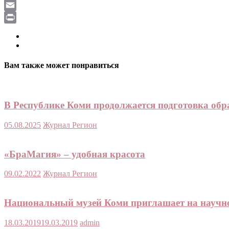
LiveJournal
Email
Print
Вам также может понравиться
В Республике Коми продолжается подготовка обр
05.08.2025
Журнал Регион
«БраМагия» – удобная красота
09.02.2022
Журнал Регион
Национальный музей Коми приглашает на научно
18.03.2019
19.03.2019
admin