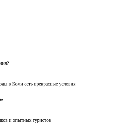
ения?
оды в Коми есть прекрасные условия
о»
чков и опытных туристов