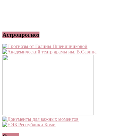
Астропрогноз