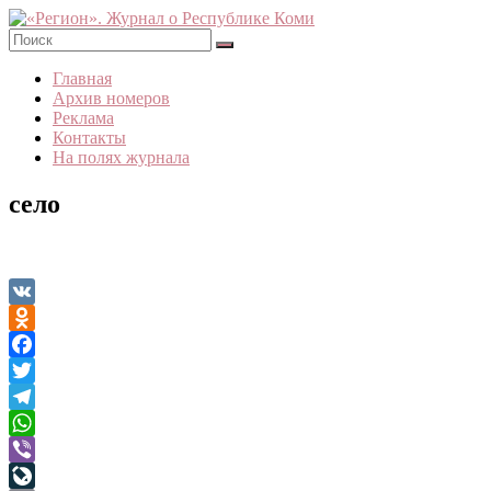
Skip
to
content
«Регион».
Главная
Журнал
Архив номеров
о
Реклама
Республике
Контакты
Коми
На полях журнала
село
VK
Odnoklassniki
Facebook
Twitter
Telegram
WhatsApp
Viber