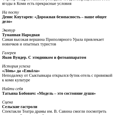
ягоды в Коми есть прекрасные условия
На посту
Денис Кнутарев: «Дорожная безопасность – наше общее
дело»
Экотур
Туманная Народная
Самая высокая вершина Приполярного Урала привлекает
новичков и опытных туристов
Галерея
Яков Вундер. С этюдником и фотоаппаратом
История успеха
«Лöнь» да «Енкöла»
Неподалеку от Сыктывкара открылся бутик-отель с привязкой
к коми культуре
Найти себя
Татьяна Бобович: «Модель – это состояние души»
Сцена
Сельские гастроли
Спектакли Театра драмы им. В. Савина смогли посмотреть