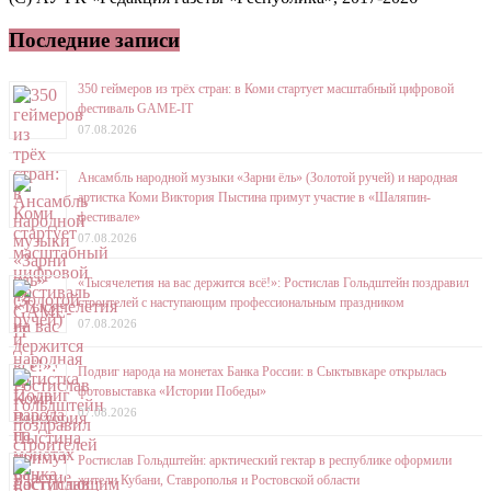
Последние записи
350 геймеров из трёх стран: в Коми стартует масштабный цифровой
фестиваль GAME-IT
07.08.2026
Ансамбль народной музыки «Зарни ёль» (Золотой ручей) и народная
артистка Коми Виктория Пыстина примут участие в «Шаляпин-
фестивале»
07.08.2026
«Тысячелетия на вас держится всё!»: Ростислав Гольдштейн поздравил
строителей с наступающим профессиональным праздником
07.08.2026
Подвиг народа на монетах Банка России: в Сыктывкаре открылась
фотовыставка «Истории Победы»
07.08.2026
Ростислав Гольдштейн: арктический гектар в республике оформили
жители Кубани, Ставрополья и Ростовской области