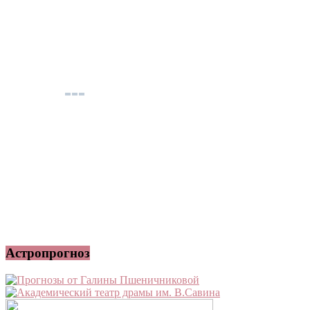
Астропрогноз