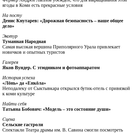
ягоды в Коми есть прекрасные условия
На посту
Денис Кнутарев: «Дорожная безопасность – наше общее
дело»
Экотур
Туманная Народная
Самая высокая вершина Приполярного Урала привлекает
новичков и опытных туристов
Галерея
Яков Вундер. С этюдником и фотоаппаратом
История успеха
«Лöнь» да «Енкöла»
Неподалеку от Сыктывкара открылся бутик-отель с привязкой
к коми культуре
Найти себя
Татьяна Бобович: «Модель – это состояние души»
Сцена
Сельские гастроли
Спектакли Театра драмы им. В. Савина смогли посмотреть