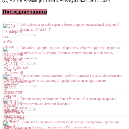
(C) АУ РК «Редакция газеты «Республика», 2017-2026
Последние записи
350 геймеров из трёх стран: в Коми стартует масштабный цифровой
фестиваль GAME-IT
07.08.2026
Ансамбль народной музыки «Зарни ёль» (Золотой ручей) и народная
артистка Коми Виктория Пыстина примут участие в «Шаляпин-
фестивале»
07.08.2026
«Тысячелетия на вас держится всё!»: Ростислав Гольдштейн поздравил
строителей с наступающим профессиональным праздником
07.08.2026
Подвиг народа на монетах Банка России: в Сыктывкаре открылась
фотовыставка «Истории Победы»
07.08.2026
Ростислав Гольдштейн: арктический гектар в республике оформили
жители Кубани, Ставрополья и Ростовской области