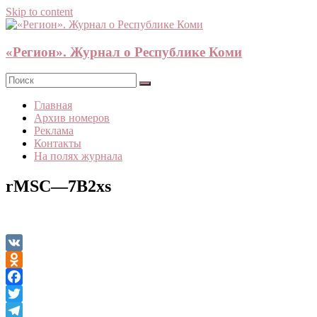
Skip to content
«Регион». Журнал о Республике Коми
Главная
Архив номеров
Реклама
Контакты
На полях журнала
rMSC—7B2xs
VK
Odnoklassniki
Facebook
Twitter