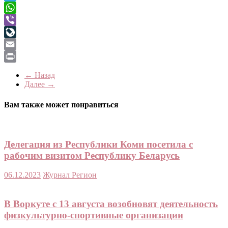
Telegram
WhatsApp
Viber
LiveJournal
Email
Print
← Назад
Далее →
Вам также может понравиться
Делегация из Республики Коми посетила с
рабочим визитом Республику Беларусь
06.12.2023
Журнал Регион
В Воркуте с 13 августа возобновят деятельность
физкультурно-спортивные организации