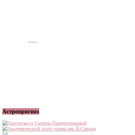
Астропрогноз