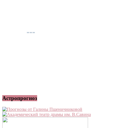
Астропрогноз