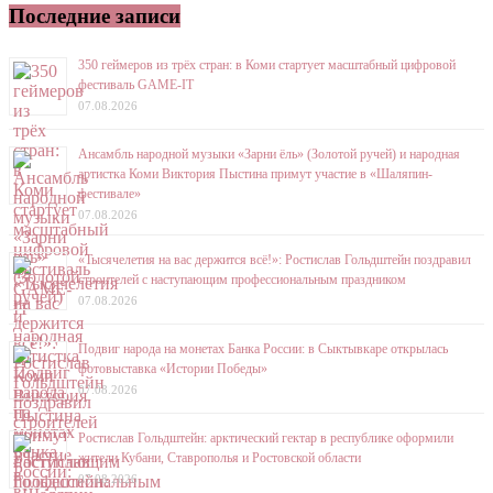
Последние записи
350 геймеров из трёх стран: в Коми стартует масштабный цифровой
фестиваль GAME-IT
07.08.2026
Ансамбль народной музыки «Зарни ёль» (Золотой ручей) и народная
артистка Коми Виктория Пыстина примут участие в «Шаляпин-
фестивале»
07.08.2026
«Тысячелетия на вас держится всё!»: Ростислав Гольдштейн поздравил
строителей с наступающим профессиональным праздником
07.08.2026
Подвиг народа на монетах Банка России: в Сыктывкаре открылась
фотовыставка «Истории Победы»
07.08.2026
Ростислав Гольдштейн: арктический гектар в республике оформили
жители Кубани, Ставрополья и Ростовской области
07.08.2026