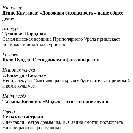
На посту
Денис Кнутарев: «Дорожная безопасность – наше общее
дело»
Экотур
Туманная Народная
Самая высокая вершина Приполярного Урала привлекает
новичков и опытных туристов
Галерея
Яков Вундер. С этюдником и фотоаппаратом
История успеха
«Лöнь» да «Енкöла»
Неподалеку от Сыктывкара открылся бутик-отель с привязкой
к коми культуре
Найти себя
Татьяна Бобович: «Модель – это состояние души»
Сцена
Сельские гастроли
Спектакли Театра драмы им. В. Савина смогли посмотреть
жители районов республики