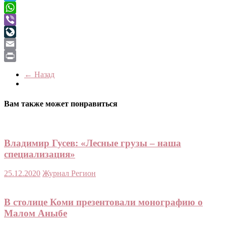
Telegram
WhatsApp
Viber
LiveJournal
Email
Print
← Назад
Вам также может понравиться
Владимир Гусев: «Лесные грузы – наша
специализация»
25.12.2020
Журнал Регион
В столице Коми презентовали монографию о
Малом Аныбе