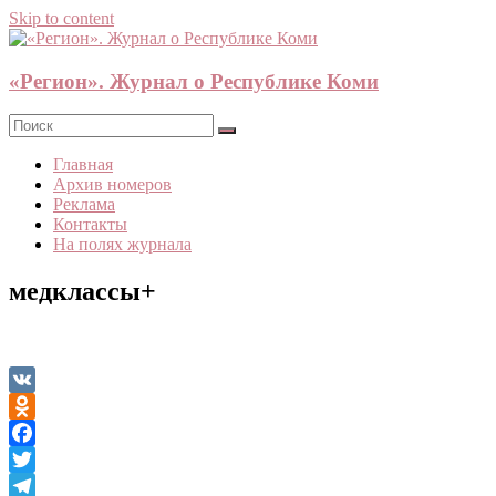
Skip to content
«Регион». Журнал о Республике Коми
Главная
Архив номеров
Реклама
Контакты
На полях журнала
медклассы+
VK
Odnoklassniki
Facebook
Twitter