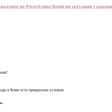
адзора по Республике Коми по ситуации с корон
ения?
оды в Коми есть прекрасные условия
о»