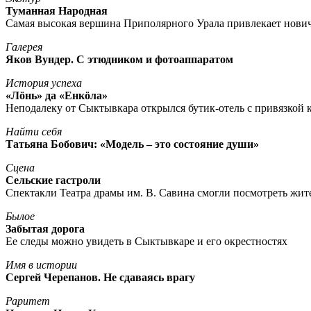
Туманная Народная
Самая высокая вершина Приполярного Урала привлекает нови
Галерея
Яков Вундер. С этюдником и фотоаппаратом
История успеха
«Лöнь» да «Енкöла»
Неподалеку от Сыктывкара открылся бутик-отель с привязкой к
Найти себя
Татьяна Бобович: «Модель – это состояние души»
Сцена
Сельские гастроли
Спектакли Театра драмы им. В. Савина смогли посмотреть жи
Былое
Забытая дорога
Ее следы можно увидеть в Сыктывкаре и его окрестностях
Имя в истории
Сергей Черепанов. Не сдаваясь врагу
Раритет