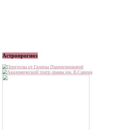
Астропрогноз