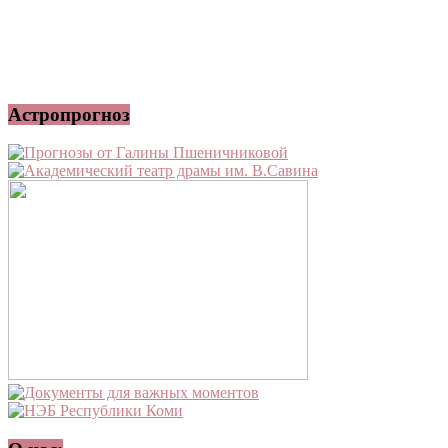
Астропрогноз