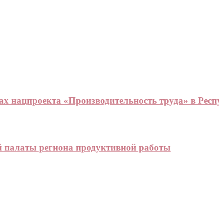
ах нацпроекта «Производительность труда» в Респ
й палаты региона продуктивной работы