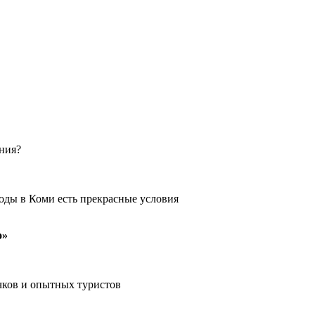
ения?
оды в Коми есть прекрасные условия
о»
чков и опытных туристов