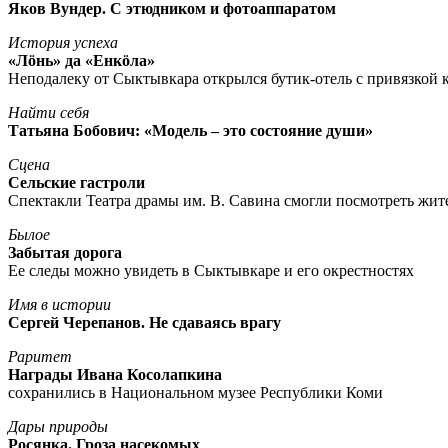
Яков Вундер. С этюдником и фотоаппаратом
История успеха
«Лöнь» да «Енкöла»
Неподалеку от Сыктывкара открылся бутик-отель с привязкой к
Найти себя
Татьяна Бобович: «Модель – это состояние души»
Сцена
Сельские гастроли
Спектакли Театра драмы им. В. Савина смогли посмотреть жи
Былое
Забытая дорога
Ее следы можно увидеть в Сыктывкаре и его окрестностях
Имя в истории
Сергей Черепанов. Не сдаваясь врагу
Раритет
Награды Ивана Косолапкина
сохранились в Национальном музее Республики Коми
Дары природы
Росянка. Гроза насекомых