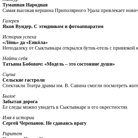
Туманная Народная
Самая высокая вершина Приполярного Урала привлекает нови
Галерея
Яков Вундер. С этюдником и фотоаппаратом
История успеха
«Лöнь» да «Енкöла»
Неподалеку от Сыктывкара открылся бутик-отель с привязкой к
Найти себя
Татьяна Бобович: «Модель – это состояние души»
Сцена
Сельские гастроли
Спектакли Театра драмы им. В. Савина смогли посмотреть жи
Былое
Забытая дорога
Ее следы можно увидеть в Сыктывкаре и его окрестностях
Имя в истории
Сергей Черепанов. Не сдаваясь врагу
Раритет