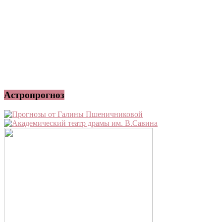
Астропрогноз