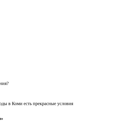
ения?
оды в Коми есть прекрасные условия
о»