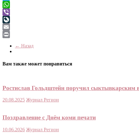
Telegram
WhatsApp
Viber
LiveJournal
Email
Print
← Назад
Вам также может понравиться
Ростислав Гольдштейн поручил сыктывкарским в
20.08.2025
Журнал Регион
Поздравление с Днём коми печати
10.06.2026
Журнал Регион