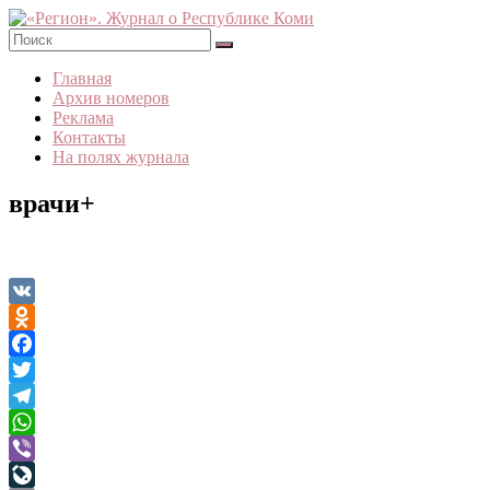
Skip
to
content
«Регион».
Главная
Журнал
Архив номеров
о
Реклама
Республике
Контакты
Коми
На полях журнала
врачи+
VK
Odnoklassniki
Facebook
Twitter
Telegram
WhatsApp
Viber