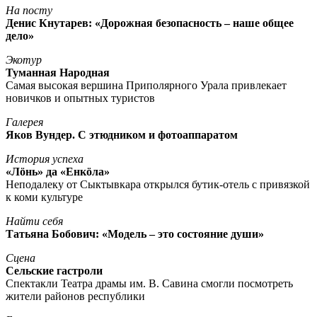
На посту
Денис Кнутарев: «Дорожная безопасность – наше общее
дело»
Экотур
Туманная Народная
Самая высокая вершина Приполярного Урала привлекает
новичков и опытных туристов
Галерея
Яков Вундер. С этюдником и фотоаппаратом
История успеха
«Лöнь» да «Енкöла»
Неподалеку от Сыктывкара открылся бутик-отель с привязкой
к коми культуре
Найти себя
Татьяна Бобович: «Модель – это состояние души»
Сцена
Сельские гастроли
Спектакли Театра драмы им. В. Савина смогли посмотреть
жители районов республики