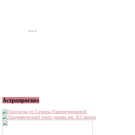
Астропрогноз