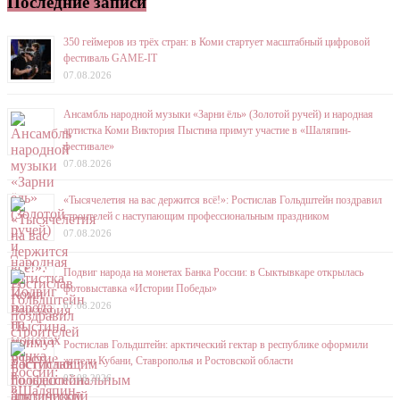
Последние записи
350 геймеров из трёх стран: в Коми стартует масштабный цифровой
фестиваль GAME-IT
07.08.2026
Ансамбль народной музыки «Зарни ёль» (Золотой ручей) и народная
артистка Коми Виктория Пыстина примут участие в «Шаляпин-
фестивале»
07.08.2026
«Тысячелетия на вас держится всё!»: Ростислав Гольдштейн поздравил
строителей с наступающим профессиональным праздником
07.08.2026
Подвиг народа на монетах Банка России: в Сыктывкаре открылась
фотовыставка «Истории Победы»
07.08.2026
Ростислав Гольдштейн: арктический гектар в республике оформили
жители Кубани, Ставрополья и Ростовской области
07.08.2026