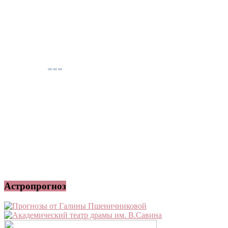
Астропрогноз