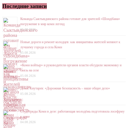
Последние записи
Команда Сыктывдинского района готовит для зрителей «Шондібана»
погружение в мир коми легенд
05.08.2026
Новые дороги и ремонт колодцев: как инициативы жителей меняют к
лучшему города и села Коми
05.08.2026
«Коми войтыр» и руководители органов власти обсудили экономику и
связь на селе
05.08.2026
Денис Кнутарев: «Дорожная безопасность – наше общее дело»
05.08.2026
Студотряды Коми в деле: работающая молодёжь подготовила лосефрму
к зиме
04.08.2026