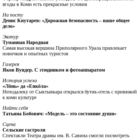
ягоды в Коми есть прекрасные условия
На посту
Денис Кнутарев: «Дорожная безопасность – наше общее
дело»
Экотур
Туманная Народная
Самая высокая вершина Приполярного Урала привлекает
новичков и опытных туристов
Галерея
Яков Вундер. С этюдником и фотоаппаратом
История успеха
«Лöнь» да «Енкöла»
Неподалеку от Сыктывкара открылся бутик-отель с привязкой
к коми культуре
Найти себя
Татьяна Бобович: «Модель – это состояние души»
Сцена
Сельские гастроли
Спектакли Театра драмы им. В. Савина смогли посмотреть