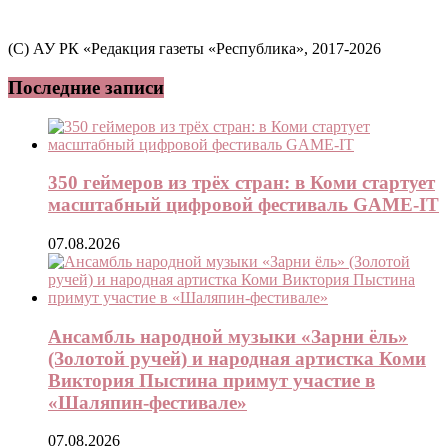
(C) АУ РК «Редакция газеты «Республика», 2017-2026
Последние записи
350 геймеров из трёх стран: в Коми стартует
масштабный цифровой фестиваль GAME-IT
07.08.2026
Ансамбль народной музыки «Зарни ёль»
(Золотой ручей) и народная артистка Коми
Виктория Пыстина примут участие в
«Шаляпин-фестивале»
07.08.2026