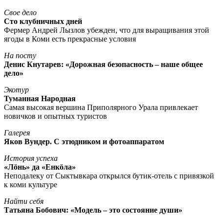
Свое дело
Сто клубничных дней
Фермер Андрей Лызлов убежден, что для выращивания этой
ягоды в Коми есть прекрасные условия
На посту
Денис Кнутарев: «Дорожная безопасность – наше общее
дело»
Экотур
Туманная Народная
Самая высокая вершина Приполярного Урала привлекает
новичков и опытных туристов
Галерея
Яков Вундер. С этюдником и фотоаппаратом
История успеха
«Лöнь» да «Енкöла»
Неподалеку от Сыктывкара открылся бутик-отель с привязкой
к коми культуре
Найти себя
Татьяна Бобович: «Модель – это состояние души»