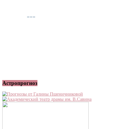
Астропрогноз