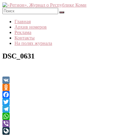
Skip
to
content
«Регион».
Главная
Журнал
Архив номеров
о
Реклама
Республике
Контакты
Коми
На полях журнала
DSC_0631
VK
Odnoklassniki
Facebook
Twitter
Telegram
WhatsApp
Viber