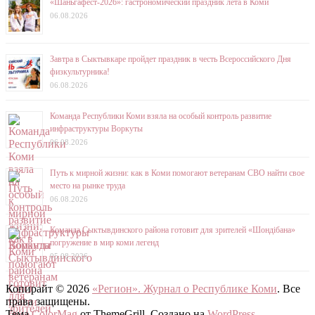
«Шаньгафест-2026»: гастрономический праздник лета в Коми
06.08.2026
Завтра в Сыктывкаре пройдет праздник в честь Всероссийского Дня
физкультурника!
06.08.2026
Команда Республики Коми взяла на особый контроль развитие
инфраструктуры Воркуты
06.08.2026
Путь к мирной жизни: как в Коми помогают ветеранам СВО найти свое
место на рынке труда
06.08.2026
Команда Сыктывдинского района готовит для зрителей «Шондібана»
погружение в мир коми легенд
05.08.2026
Копирайт © 2026
«Регион». Журнал о Республике Коми
. Все
права защищены.
Тема
ColorMag
от ThemeGrill. Создано на
WordPress
.