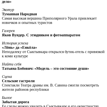
дело»
Экотур
Туманная Народная
Самая высокая вершина Приполярного Урала привлекает
новичков и опытных туристов
Галерея
Яков Вундер. С этюдником и фотоаппаратом
История успеха
«Лöнь» да «Енкöла»
Неподалеку от Сыктывкара открылся бутик-отель с привязкой
к коми культуре
Найти себя
Татьяна Бобович: «Модель – это состояние души»
Сцена
Сельские гастроли
Спектакли Театра драмы им. В. Савина смогли посмотреть
жители районов республики
Былое
Забытая дорога
Ее следы можно увидеть в Сыктывкаре и его окрестностях