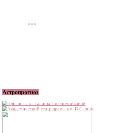
Астропрогноз