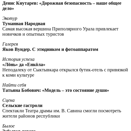
Денис Кнутарев: «Дорожная безопасность – наше общее
дело»
Экотур
Туманная Народная
Самая высокая вершина Приполярного Урала привлекает
новичков и опытных туристов
Галерея
Яков Вундер. С этюдником и фотоаппаратом
История успеха
«Лöнь» да «Енкöла»
Неподалеку от Сыктывкара открылся бутик-отель с привязкой
к коми культуре
Найти себя
Татьяна Бобович: «Модель – это состояние души»
Сцена
Сельские гастроли
Спектакли Театра драмы им. В. Савина смогли посмотреть
жители районов республики
Былое