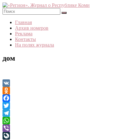
Skip
to
content
«Регион».
Главная
Журнал
Архив номеров
о
Реклама
Республике
Контакты
Коми
На полях журнала
дом
VK
Odnoklassniki
Facebook
Twitter
Telegram
WhatsApp
Viber