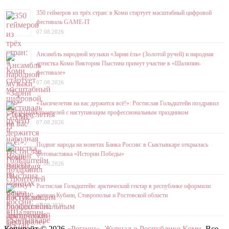
350 геймеров из трёх стран: в Коми стартует масштабный цифровой
фестиваль GAME-IT
07.08.2026
Ансамбль народной музыки «Зарни ёль» (Золотой ручей) и народная
артистка Коми Виктория Пыстина примут участие в «Шаляпин-
фестивале»
07.08.2026
«Тысячелетия на вас держится всё!»: Ростислав Гольдштейн поздравил
строителей с наступающим профессиональным праздником
07.08.2026
Подвиг народа на монетах Банка России: в Сыктывкаре открылась
фотовыставка «Истории Победы»
07.08.2026
Ростислав Гольдштейн: арктический гектар в республике оформили
жители Кубани, Ставрополья и Ростовской области
07.08.2026
Копирайт © 2026
«Регион». Журнал о Республике Коми
. Все