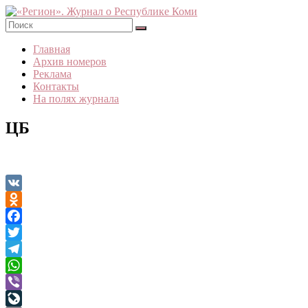
Skip
to
content
«Регион».
Главная
Журнал
Архив номеров
о
Реклама
Республике
Контакты
Коми
На полях журнала
ЦБ
VK
Odnoklassniki
Facebook
Twitter
Telegram
WhatsApp
Viber