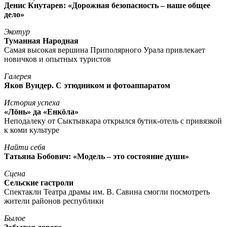
Денис Кнутарев: «Дорожная безопасность – наше общее
дело»
Экотур
Туманная Народная
Самая высокая вершина Приполярного Урала привлекает
новичков и опытных туристов
Галерея
Яков Вундер. С этюдником и фотоаппаратом
История успеха
«Лöнь» да «Енкöла»
Неподалеку от Сыктывкара открылся бутик-отель с привязкой
к коми культуре
Найти себя
Татьяна Бобович: «Модель – это состояние души»
Сцена
Сельские гастроли
Спектакли Театра драмы им. В. Савина смогли посмотреть
жители районов республики
Былое