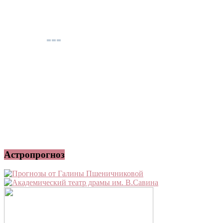
Астропрогноз