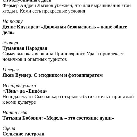
Фермер Андрей Лызлов убежден, что для выращивания этой
ягоды в Коми есть прекрасные условия
На посту
Денис Кнутарев: «Дорожная безопасность – наше общее
дело»
Экотур
Туманная Народная
Самая высокая вершина Приполярного Урала привлекает
новичков и опытных туристов
Галерея
Яков Вундер. С этюдником и фотоаппаратом
История успеха
«Лöнь» да «Енкöла»
Неподалеку от Сыктывкара открылся бутик-отель с привязкой
к коми культуре
Найти себя
Татьяна Бобович: «Модель – это состояние души»
Сцена
Сельские гастроли