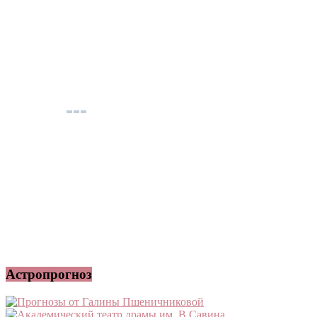
Астропрогноз