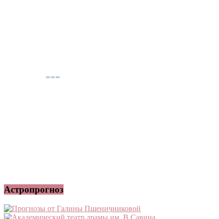
Астропрогноз