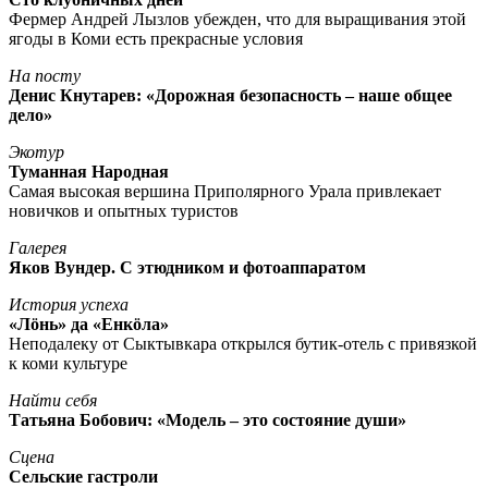
Фермер Андрей Лызлов убежден, что для выращивания этой
ягоды в Коми есть прекрасные условия
На посту
Денис Кнутарев: «Дорожная безопасность – наше общее
дело»
Экотур
Туманная Народная
Самая высокая вершина Приполярного Урала привлекает
новичков и опытных туристов
Галерея
Яков Вундер. С этюдником и фотоаппаратом
История успеха
«Лöнь» да «Енкöла»
Неподалеку от Сыктывкара открылся бутик-отель с привязкой
к коми культуре
Найти себя
Татьяна Бобович: «Модель – это состояние души»
Сцена
Сельские гастроли