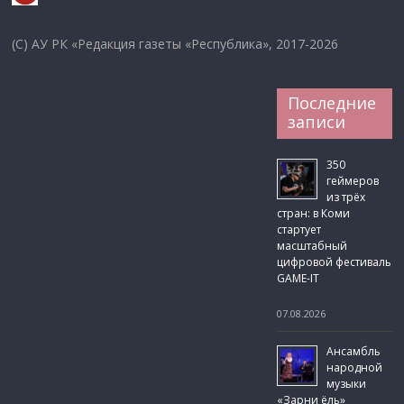
(C) АУ РК «Редакция газеты «Республика», 2017-2026
Последние
записи
350
геймеров
из трёх
стран: в Коми
стартует
масштабный
цифровой фестиваль
GAME-IT
07.08.2026
Ансамбль
народной
музыки
«Зарни ёль»