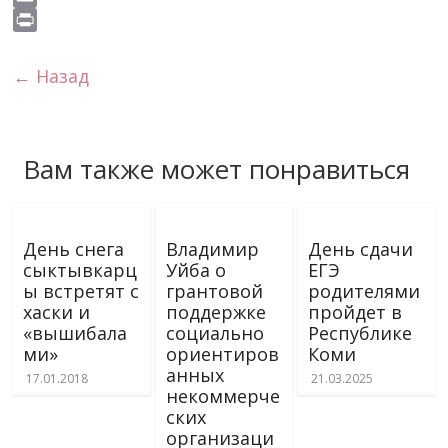
s
o
e
g
t
b
i
E
s
k
r
r
s
e
v
m
P
n
a
A
r
e
a
r
← Назад
i
m
p
J
i
i
k
p
o
l
n
i
u
t
Вам также может понравиться
r
n
a
l
День снега
Владимир
День сдачи
сыктывкарц
Уйба о
ЕГЭ
ы встретят с
грантовой
родителями
хаски и
поддержке
пройдет в
«вышибала
социально
Республике
ми»
ориентиров
Коми
анных
17.01.2018
21.03.2025
некоммерче
ских
организаци