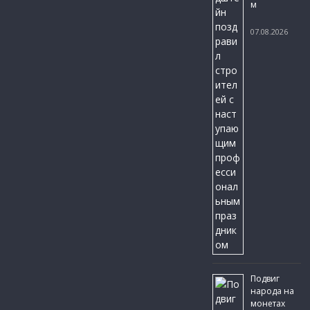
м
07.08.2026
Подвиг
народа на
монетах