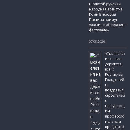
(Золотой ручей) и
народная артистка
Коми Виктория
Пыстина примут
участие в «Шаляпин-
фестивале»
07.08.2026
«Тысячелет
ия на вас
держится
всё!»:
Ростислав
Гольдштей
н
поздравил
строителей
с
наступающ
им
профессио
нальным
празднико