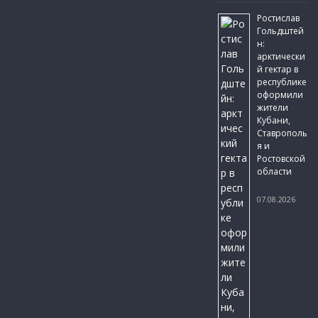
Ростислав
Гольдштей
н:
арктически
й гектар в
республике
оформили
жители
Кубани,
Ставрополь
я и
Ростовской
области
07.08.2026