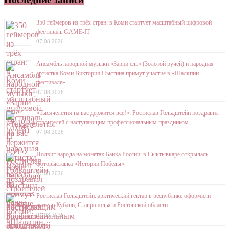
350 геймеров из трёх стран: в Коми стартует масштабный цифровой
фестиваль GAME-IT
07.08.2026
Ансамбль народной музыки «Зарни ёль» (Золотой ручей) и народная
артистка Коми Виктория Пыстина примут участие в «Шаляпин-
фестивале»
07.08.2026
«Тысячелетия на вас держится всё!»: Ростислав Гольдштейн поздравил
строителей с наступающим профессиональным праздником
07.08.2026
Подвиг народа на монетах Банка России: в Сыктывкаре открылась
фотовыставка «Истории Победы»
07.08.2026
Ростислав Гольдштейн: арктический гектар в республике оформили
жители Кубани, Ставрополья и Ростовской области
07.08.2026