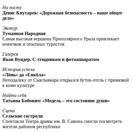
На посту
Денис Кнутарев: «Дорожная безопасность – наше общее
дело»
Экотур
Туманная Народная
Самая высокая вершина Приполярного Урала привлекает
новичков и опытных туристов
Галерея
Яков Вундер. С этюдником и фотоаппаратом
История успеха
«Лöнь» да «Енкöла»
Неподалеку от Сыктывкара открылся бутик-отель с привязкой
к коми культуре
Найти себя
Татьяна Бобович: «Модель – это состояние души»
Сцена
Сельские гастроли
Спектакли Театра драмы им. В. Савина смогли посмотреть
жители районов республики