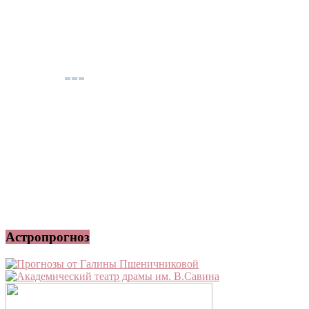
Астропрогноз