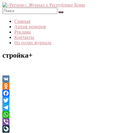
Skip
to
content
«Регион».
Главная
Журнал
Архив номеров
о
Реклама
Республике
Контакты
Коми
На полях журнала
стройка+
VK
Odnoklassniki
Facebook
Twitter
Telegram
WhatsApp
Viber