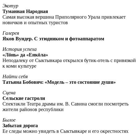
Экотур
Туманная Народная
Самая высокая вершина Приполярного Урала привлекает
новичков и опытных туристов
Галерея
Яков Вундер. С этюдником и фотоаппаратом
История успеха
«Лöнь» да «Енкöла»
Неподалеку от Сыктывкара открылся бутик-отель с привязкой
к коми культуре
Найти себя
Татьяна Бобович: «Модель – это состояние души»
Сцена
Сельские гастроли
Спектакли Театра драмы им. В. Савина смогли посмотреть
жители районов республики
Былое
Забытая дорога
Ее следы можно увидеть в Сыктывкаре и его окрестностях