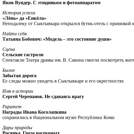
Яков Вундер. С этюдником и фотоаппаратом
История успеха
«Лöнь» да «Енкöла»
Неподалеку от Сыктывкара открылся бутик-отель с привязкой к
Найти себя
Татьяна Бобович: «Модель – это состояние души»
Сцена
Сельские гастроли
Спектакли Театра драмы им. В. Савина смогли посмотреть жи
Былое
Забытая дорога
Ее следы можно увидеть в Сыктывкаре и его окрестностях
Имя в истории
Сергей Черепанов. Не сдаваясь врагу
Раритет
Награды Ивана Косолапкина
сохранились в Национальном музее Республики Коми
Дары природы
Росянка. Гроза насекомых