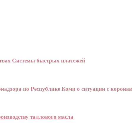
твах Системы быстрых платежей
адзора по Республике Коми о ситуации с корона
оизводству таллового масла