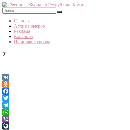
Skip
to
content
«Регион».
Главная
Журнал
Архив номеров
о
Реклама
Республике
Контакты
Коми
На полях журнала
7
VK
Odnoklassniki
Facebook
Twitter
Telegram
WhatsApp
Viber