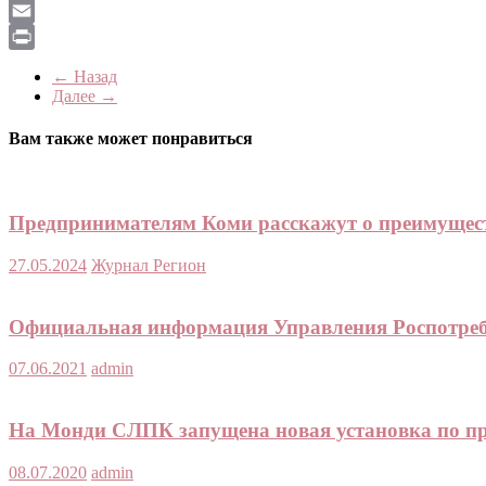
LiveJournal
Email
Print
← Назад
Далее →
Вам также может понравиться
Предпринимателям Коми расскажут о преимущес
27.05.2024
Журнал Регион
Официальная информация Управления Роспотребн
07.06.2021
admin
На Монди СЛПК запущена новая установка по пр
08.07.2020
admin