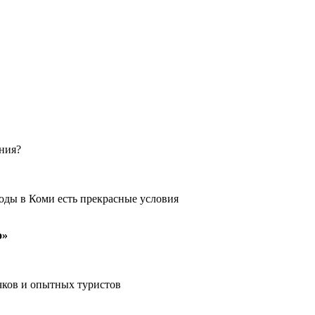
ения?
оды в Коми есть прекрасные условия
о»
чков и опытных туристов