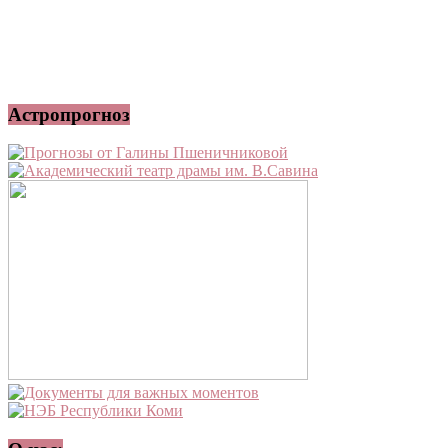
Астропрогноз