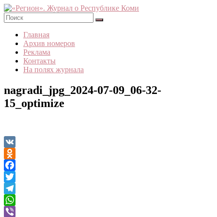
Skip
to
content
«Регион».
Главная
Журнал
Архив номеров
о
Реклама
Республике
Контакты
Коми
На полях журнала
nagradi_jpg_2024-07-09_06-32-
15_optimize
VK
Odnoklassniki
Facebook
Twitter
Telegram
WhatsApp