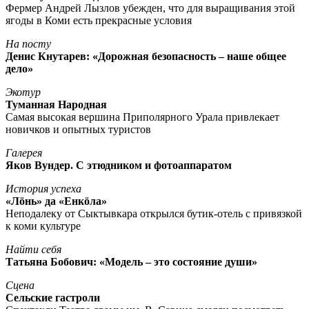
Фермер Андрей Лызлов убежден, что для выращивания этой
ягоды в Коми есть прекрасные условия
На посту
Денис Кнутарев: «Дорожная безопасность – наше общее
дело»
Экотур
Туманная Народная
Самая высокая вершина Приполярного Урала привлекает
новичков и опытных туристов
Галерея
Яков Вундер. С этюдником и фотоаппаратом
История успеха
«Лöнь» да «Енкöла»
Неподалеку от Сыктывкара открылся бутик-отель с привязкой
к коми культуре
Найти себя
Татьяна Бобович: «Модель – это состояние души»
Сцена
Сельские гастроли