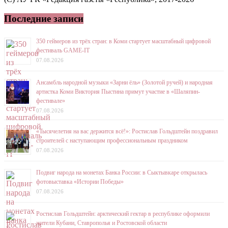
Последние записи
350 геймеров из трёх стран: в Коми стартует масштабный цифровой
фестиваль GAME-IT
07.08.2026
Ансамбль народной музыки «Зарни ёль» (Золотой ручей) и народная
артистка Коми Виктория Пыстина примут участие в «Шаляпин-
фестивале»
07.08.2026
«Тысячелетия на вас держится всё!»: Ростислав Гольдштейн поздравил
строителей с наступающим профессиональным праздником
07.08.2026
Подвиг народа на монетах Банка России: в Сыктывкаре открылась
фотовыставка «Истории Победы»
07.08.2026
Ростислав Гольдштейн: арктический гектар в республике оформили
жители Кубани, Ставрополья и Ростовской области