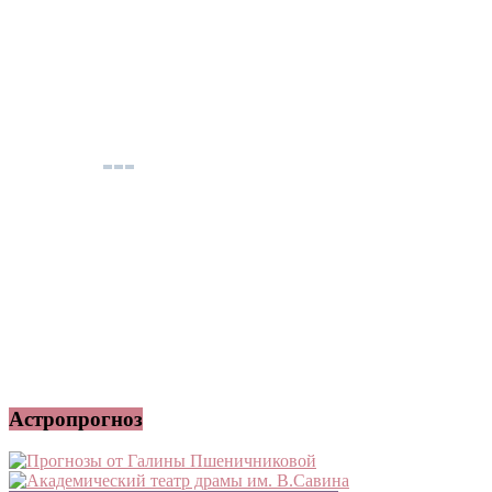
Астропрогноз