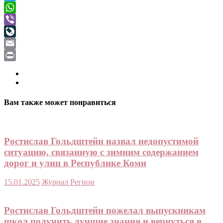
Telegram
WhatsApp
Viber
LiveJournal
Email
Print
Вам также может понравиться
Ростислав Гольдштейн назвал недопустимой
ситуацию, связанную с зимним содержанием
дорог и улиц в Республике Коми
15.01.2025
Журнал Регион
Ростислав Гольдштейн пожелал выпускникам
школ получить лучшие знания и вернуться в