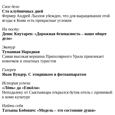
Свое дело
Сто клубничных дней
Фермер Андрей Лызлов убежден, что для выращивания этой
ягоды в Коми есть прекрасные условия
На посту
Денис Кнутарев: «Дорожная безопасность – наше общее
дело»
Экотур
Туманная Народная
Самая высокая вершина Приполярного Урала привлекает
новичков и опытных туристов
Галерея
Яков Вундер. С этюдником и фотоаппаратом
История успеха
«Лöнь» да «Енкöла»
Неподалеку от Сыктывкара открылся бутик-отель с привязкой
к коми культуре
Найти себя
Татьяна Бобович: «Модель – это состояние души»