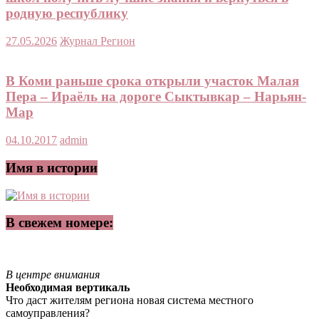
родную республику
27.05.2026
Журнал Регион
В Коми раньше срока открыли участок Малая
Пера – Ираёль на дороге Сыктывкар – Нарьян-
Мар
04.10.2017
admin
Имя в истории
В свежем номере:
В центре внимания
Необходимая вертикаль
Что даст жителям региона новая система местного
самоуправления?