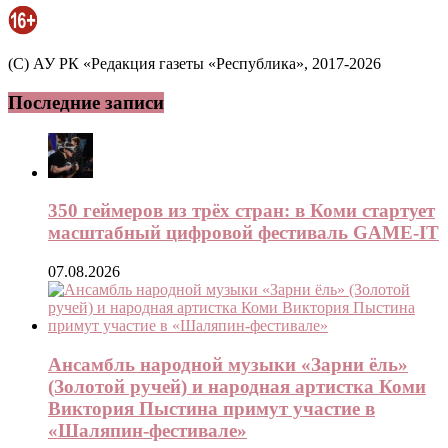
(C) АУ РК «Редакция газеты «Республика», 2017-2026
Последние записи
350 геймеров из трёх стран: в Коми стартует
масштабный цифровой фестиваль GAME-IT
07.08.2026
Ансамбль народной музыки «Зарни ёль»
(Золотой ручей) и народная артистка Коми
Виктория Пыстина примут участие в
«Шаляпин-фестивале»