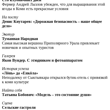
Фермер Андрей Лызлов убежден, что для выращивания этой
ягоды в Коми есть прекрасные условия
На посту
Денис Кнутарев: «Дорожная безопасность – наше общее
дело»
Экотур
Туманная Народная
Самая высокая вершина Приполярного Урала привлекает
новичков и опытных туристов
Галерея
Яков Вундер. С этюдником и фотоаппаратом
История успеха
«Лöнь» да «Енкöла»
Неподалеку от Сыктывкара открылся бутик-отель с привязкой
к коми культуре
Найти себя
Татьяна Бобович: «Модель – это состояние души»
Сцена
Сельские гастроли