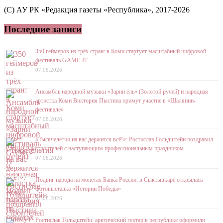
(C) АУ РК «Редакция газеты «Республика», 2017-2026
Последние записи
350 геймеров из трёх стран: в Коми стартует масштабный цифровой
фестиваль GAME-IT
07.08.2026
Ансамбль народной музыки «Зарни ёль» (Золотой ручей) и народная
артистка Коми Виктория Пыстина примут участие в «Шаляпин-
фестивале»
07.08.2026
«Тысячелетия на вас держится всё!»: Ростислав Гольдштейн поздравил
строителей с наступающим профессиональным праздником
07.08.2026
Подвиг народа на монетах Банка России: в Сыктывкаре открылась
фотовыставка «Истории Победы»
07.08.2026
Ростислав Гольдштейн: арктический гектар в республике оформили