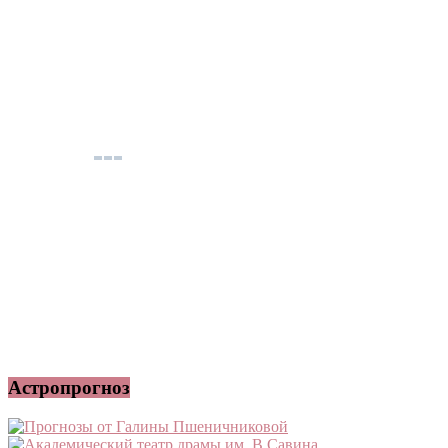
Астропрогноз