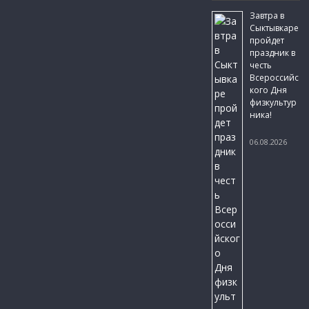
Завтра в
Сыктывкаре
пройдет
праздник в
честь
Всероссийс
кого Дня
физкультур
ника!
06.08.2026