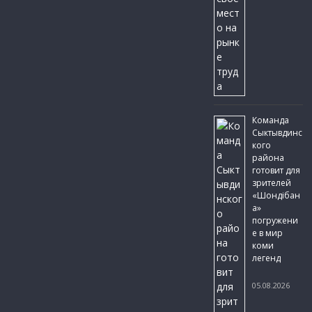
Команда
Сыктывдинс
кого
района
готовит для
зрителей
«Шондібан
а»
погружени
е в мир
коми
легенд
05.08.2026