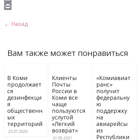
s
o
e
g
t
b
i
E
s
k
r
r
s
e
v
m
P
n
a
A
r
e
a
r
← Назад
i
m
p
J
i
i
k
p
o
l
n
i
u
t
Вам также может понравиться
r
n
a
l
В Коми
Клиенты
«Комиавиат
продолжает
Почты
ранс»
ся
России в
получит
дезинфекци
Коми все
федеральну
я
чаще
ю
общественн
пользуются
поддержку
ых
услугой
на
территорий
«Легкий
авиарейсы
возврат»
из
23.07.2020
Республики
31.05.2021