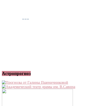
Астропрогноз