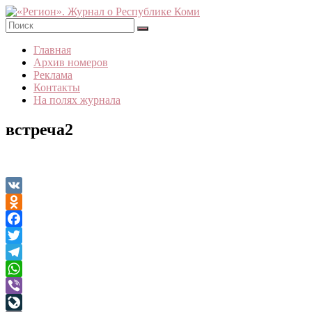
Skip
to
content
«Регион».
Главная
Журнал
Архив номеров
о
Реклама
Республике
Контакты
Коми
На полях журнала
встреча2
VK
Odnoklassniki
Facebook
Twitter
Telegram
WhatsApp
Viber