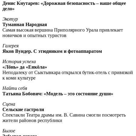
Денис Кнутарев: «Дорожная безопасность – наше общее
дело»
Экотур
Туманная Народная
Самая высокая вершина Приполярного Урала привлекает
новичков и опытных туристов
Галерея
Яков Вундер. С этюдником и фотоаппаратом
История успеха
«Лöнь» да «Енкöла»
Неподалеку от Сыктывкара открылся бутик-отель с привязкой
к коми культуре
Найти себя
Татьяна Бобович: «Модель – это состояние души»
Сцена
Сельские гастроли
Спектакли Театра драмы им. В. Савина смогли посмотреть
жители районов республики
Былое