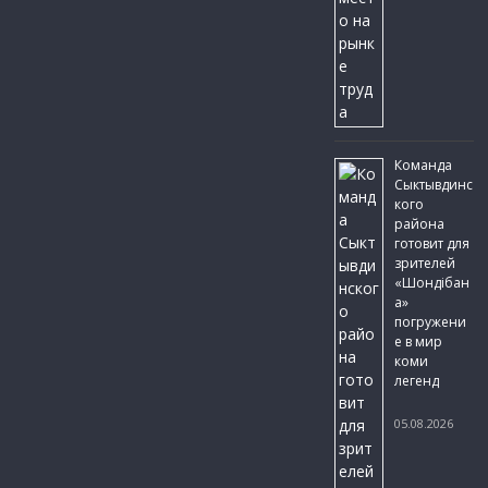
Команда
Сыктывдинс
кого
района
готовит для
зрителей
«Шондібан
а»
погружени
е в мир
коми
легенд
05.08.2026