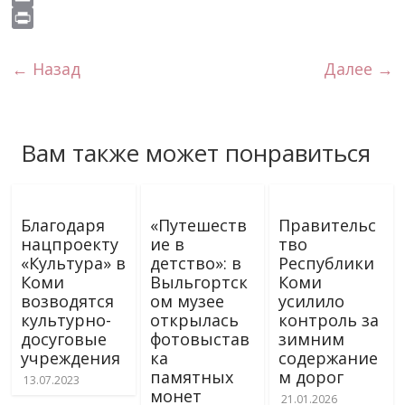
s
o
e
g
t
b
i
E
s
k
r
r
s
e
v
m
P
n
a
A
r
e
a
r
← Назад
Далее →
i
m
p
J
i
i
k
p
o
l
n
i
u
t
Вам также может понравиться
r
n
a
l
Благодаря
«Путешеств
Правительс
нацпроекту
ие в
тво
«Культура» в
детство»: в
Республики
Коми
Выльгортск
Коми
возводятся
ом музее
усилило
культурно-
открылась
контроль за
досуговые
фотовыстав
зимним
учреждения
ка
содержание
памятных
м дорог
13.07.2023
монет
21.01.2026