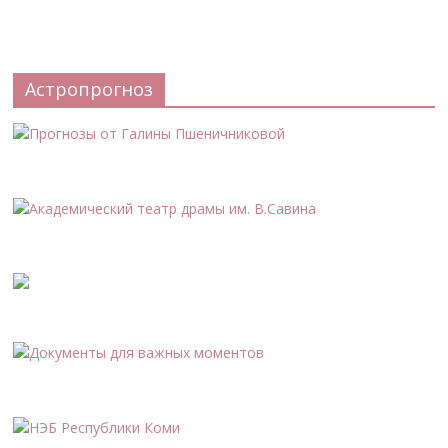
Астропрогноз