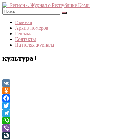
Skip
to
content
«Регион».
Главная
Журнал
Архив номеров
о
Реклама
Республике
Контакты
Коми
На полях журнала
культура+
VK
Odnoklassniki
Facebook
Twitter
Telegram
WhatsApp
Viber