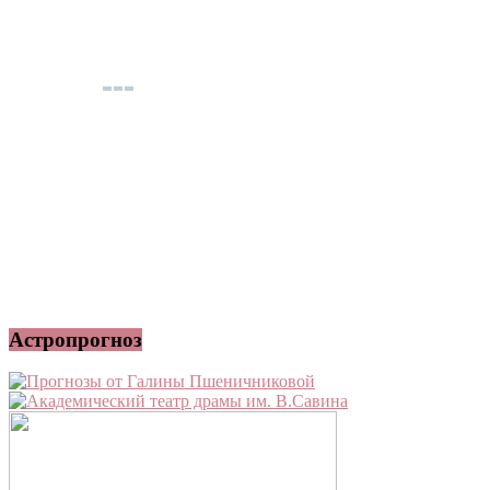
Астропрогноз