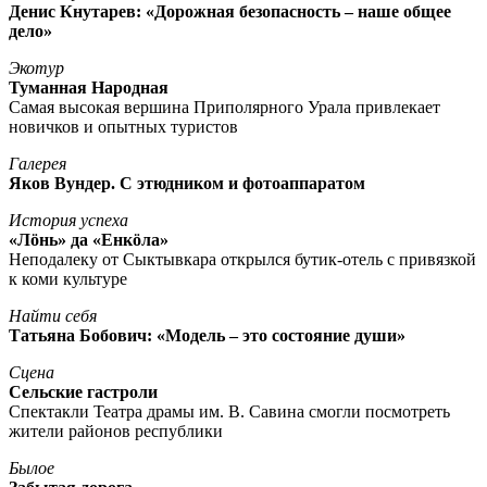
Денис Кнутарев: «Дорожная безопасность – наше общее
дело»
Экотур
Туманная Народная
Самая высокая вершина Приполярного Урала привлекает
новичков и опытных туристов
Галерея
Яков Вундер. С этюдником и фотоаппаратом
История успеха
«Лöнь» да «Енкöла»
Неподалеку от Сыктывкара открылся бутик-отель с привязкой
к коми культуре
Найти себя
Татьяна Бобович: «Модель – это состояние души»
Сцена
Сельские гастроли
Спектакли Театра драмы им. В. Савина смогли посмотреть
жители районов республики
Былое