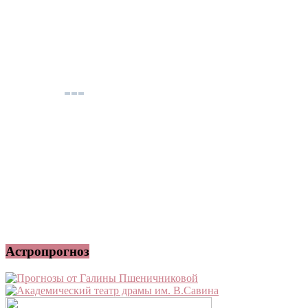
Астропрогноз