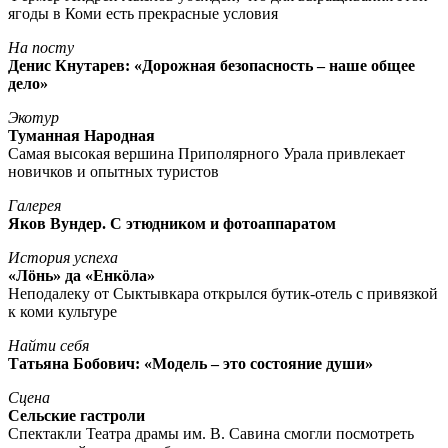
ягоды в Коми есть прекрасные условия
На посту
Денис Кнутарев: «Дорожная безопасность – наше общее
дело»
Экотур
Туманная Народная
Самая высокая вершина Приполярного Урала привлекает
новичков и опытных туристов
Галерея
Яков Вундер. С этюдником и фотоаппаратом
История успеха
«Лöнь» да «Енкöла»
Неподалеку от Сыктывкара открылся бутик-отель с привязкой
к коми культуре
Найти себя
Татьяна Бобович: «Модель – это состояние души»
Сцена
Сельские гастроли
Спектакли Театра драмы им. В. Савина смогли посмотреть