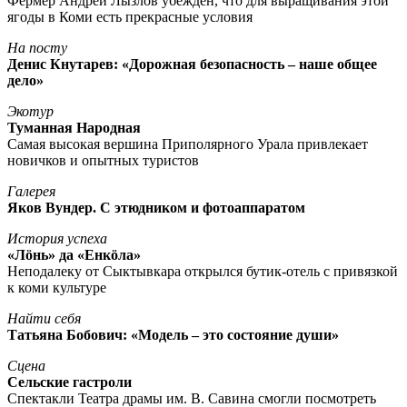
Фермер Андрей Лызлов убежден, что для выращивания этой
ягоды в Коми есть прекрасные условия
На посту
Денис Кнутарев: «Дорожная безопасность – наше общее
дело»
Экотур
Туманная Народная
Самая высокая вершина Приполярного Урала привлекает
новичков и опытных туристов
Галерея
Яков Вундер. С этюдником и фотоаппаратом
История успеха
«Лöнь» да «Енкöла»
Неподалеку от Сыктывкара открылся бутик-отель с привязкой
к коми культуре
Найти себя
Татьяна Бобович: «Модель – это состояние души»
Сцена
Сельские гастроли
Спектакли Театра драмы им. В. Савина смогли посмотреть