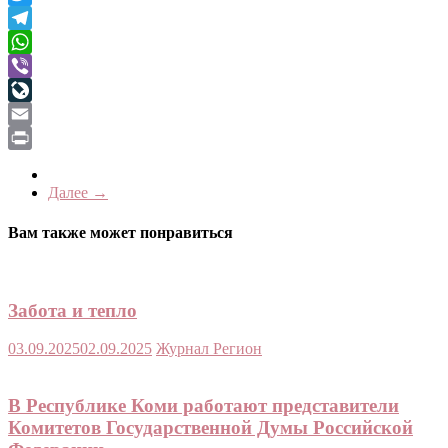
Twitter
Telegram
WhatsApp
Viber
LiveJournal
Email
Print
Далее →
Вам также может понравиться
Забота и тепло
03.09.2025
02.09.2025
Журнал Регион
В Республике Коми работают представители
Комитетов Государственной Думы Российской