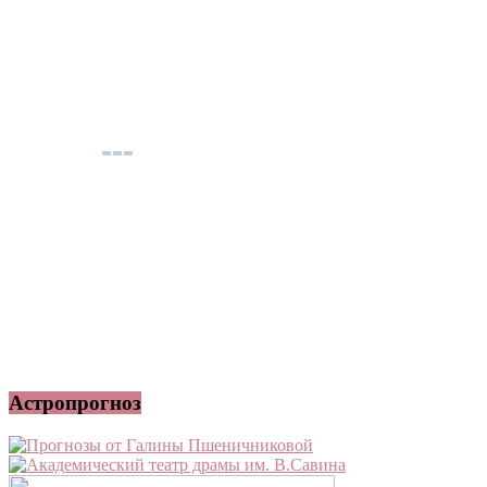
Астропрогноз