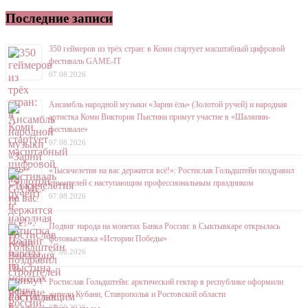
Последние записи
350 геймеров из трёх стран: в Коми стартует масштабный цифровой
фестиваль GAME-IT
07.08.2026
Ансамбль народной музыки «Зарни ёль» (Золотой ручей) и народная
артистка Коми Виктория Пыстина примут участие в «Шаляпин-
фестивале»
07.08.2026
«Тысячелетия на вас держится всё!»: Ростислав Гольдштейн поздравил
строителей с наступающим профессиональным праздником
07.08.2026
Подвиг народа на монетах Банка России: в Сыктывкаре открылась
фотовыставка «Истории Победы»
07.08.2026
Ростислав Гольдштейн: арктический гектар в республике оформили
жители Кубани, Ставрополья и Ростовской области
07.08.2026